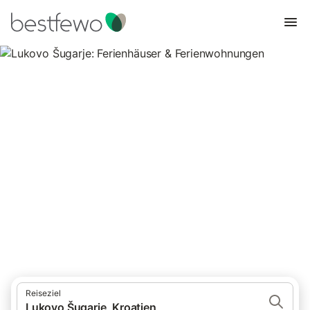
Lukovo Šugarje: Ferienhäuser &
Ferienwohnungen
Vergleichen Sie 27 Unterkünfte in Lukovo Šugarje und buchen
Sie zum besten Preis!
Reiseziel
Lukovo Šugarje, Kroatien