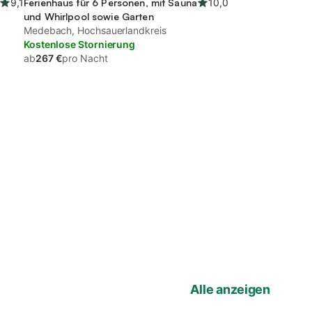
9,1
Ferienhaus für 6 Personen, mit Sauna
10,0
und Whirlpool sowie Garten
Medebach, Hochsauerlandkreis
Kostenlose Stornierung
ab
267 €
pro Nacht
Alle anzeigen