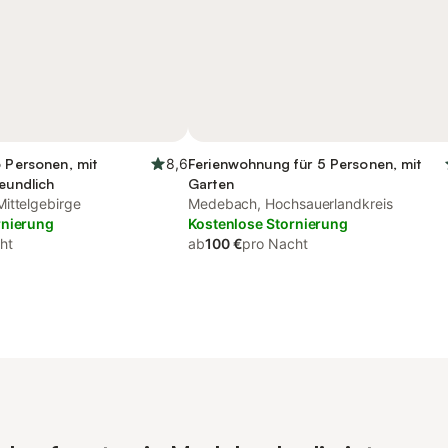
6 Personen, mit
8,6
Ferienwohnung für 5 Personen, mit
reundlich
Garten
ittelgebirge
Medebach, Hochsauerlandkreis
rnierung
Kostenlose Stornierung
ht
ab
100 €
pro Nacht