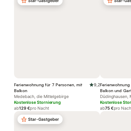
Star-Gastgeber
Star-Ga
Ferienwohnung für 7 Personen, mit
9,2
Ferienwohnung 
Balkon
Balkon und Gar
Medebach, die Mittelgebirge
Düdinghausen,
Kostenlose Stornierung
Kostenlose Sto
ab
129 €
pro Nacht
ab
75 €
pro Nach
Star-Gastgeber