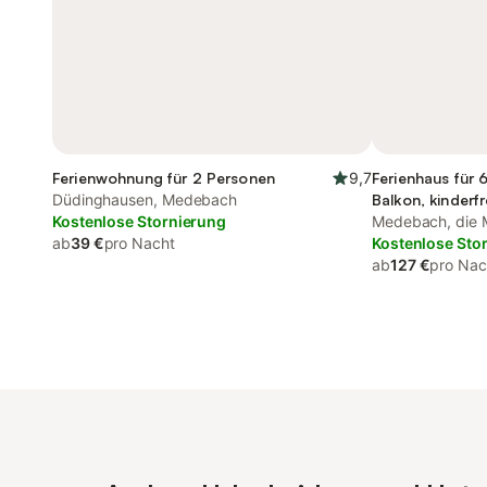
Ferienwohnung für 2 Personen
9,7
Ferienhaus für 
Düdinghausen, Medebach
Balkon, kinderf
Kostenlose Stornierung
Medebach, die M
ab
39 €
pro Nacht
Kostenlose Sto
ab
127 €
pro Nac