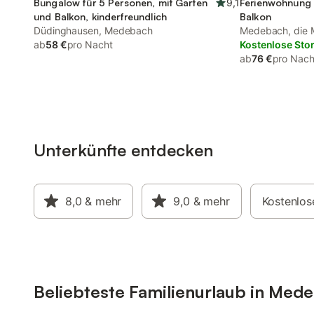
Bungalow für 5 Personen, mit Garten
9,1
Ferienwohnung 
und Balkon, kinderfreundlich
Balkon
Düdinghausen, Medebach
Medebach, die M
ab
58 €
pro Nacht
Kostenlose Sto
ab
76 €
pro Nach
Unterkünfte entdecken
8,0
& mehr
9,0
& mehr
Kostenlos
Beliebteste Familienurlaub in Med