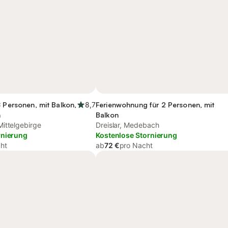
8 Personen, mit Balkon,
8,7
Ferienwohnung für 2 Personen, mit
h
Balkon
ittelgebirge
Dreislar, Medebach
rnierung
Kostenlose Stornierung
ht
ab
72 €
pro Nacht