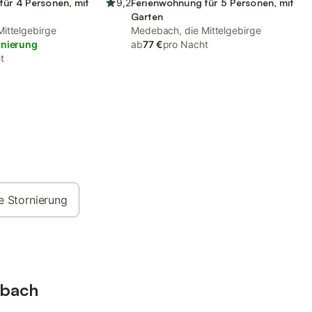
für 4 Personen, mit
9,2
Ferienwohnung für 5 Personen, mit
Garten
ittelgebirge
Medebach, die Mittelgebirge
rnierung
ab
77 €
pro Nacht
t
e Stornierung
ebach