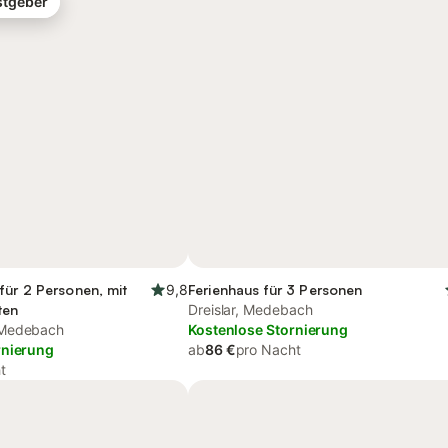
stgeber
für 2 Personen, mit
9,8
Ferienhaus für 3 Personen
ten
Dreislar, Medebach
 Medebach
Kostenlose Stornierung
rnierung
ab
86 €
pro Nacht
t