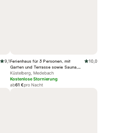
9,1
Ferienhaus für 3 Personen, mit
10,0
Garten und Terrasse sowie Sauna,
mit Haustier
Küstelberg, Medebach
Kostenlose Stornierung
ab
61 €
pro Nacht