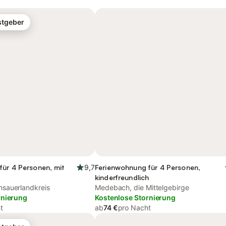
stgeber
für 4 Personen, mit
9,7
Ferienwohnung für 4 Personen,
kinderfreundlich
sauerlandkreis
Medebach, die Mittelgebirge
rnierung
Kostenlose Stornierung
t
ab
74 €
pro Nacht