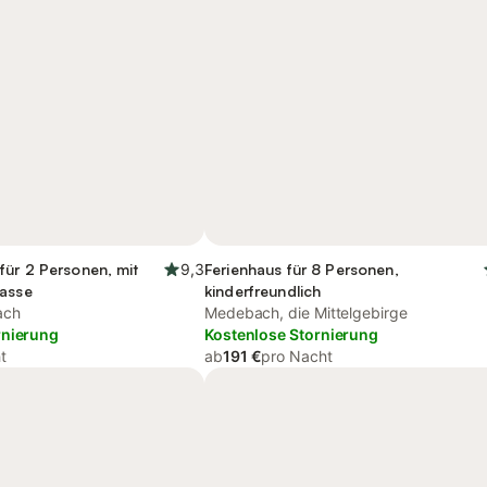
für 2 Personen, mit
9,3
Ferienhaus für 8 Personen,
rasse
kinderfreundlich
ach
Medebach, die Mittelgebirge
rnierung
Kostenlose Stornierung
t
ab
191 €
pro Nacht