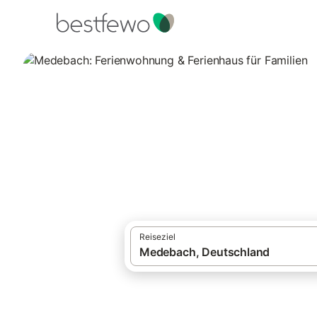
·
Ferienhäuser und Ferienwohnungen
Deut
Medebach: Ferien
125 Unterkünfte für Familienurlaub. Vergl
Reiseziel