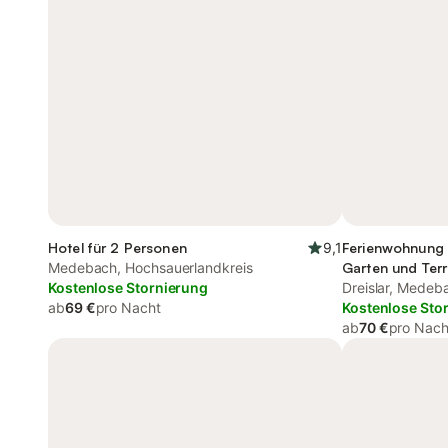
Hotel für 2 Personen
9,1
Ferienwohnung 
Medebach, Hochsauerlandkreis
Garten und Ter
Kostenlose Stornierung
Dreislar, Medeb
ab
69 €
pro Nacht
Kostenlose Sto
ab
70 €
pro Nach