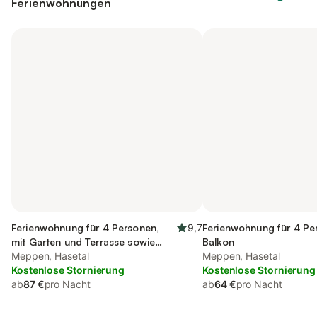
Ferienwohnungen
Ferienwohnung für 4 Personen,
9,7
Ferienwohnung für 4 Pe
mit Garten und Terrasse sowie
Balkon
Ausblick
Meppen, Hasetal
Meppen, Hasetal
Kostenlose Stornierung
Kostenlose Stornierung
ab
87 €
pro Nacht
ab
64 €
pro Nacht