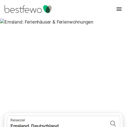
Emsland: Ferienhäuser &
Ferienwohnungen
Vergleichen Sie 1.187 Unterkünfte im Emsland und buchen Sie
zum besten Preis!
Reiseziel
Emsland, Deutschland