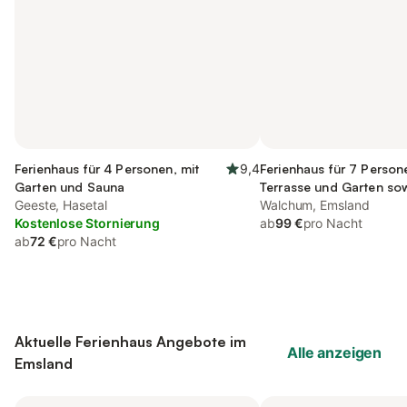
Ferienhaus für 4 Personen, mit
9,4
Ferienhaus für 7 Person
Garten und Sauna
Terrasse und Garten so
Geeste, Hasetal
und Seeblick
Walchum, Emsland
Kostenlose Stornierung
ab
99 €
pro Nacht
ab
72 €
pro Nacht
Aktuelle Ferienhaus Angebote im
Alle anzeigen
Emsland