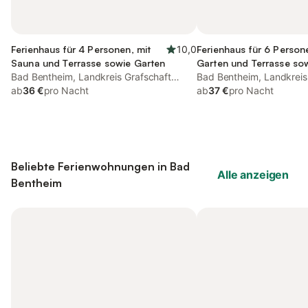
Ferienhaus für 4 Personen, mit
10,0
Ferienhaus für 6 Person
Sauna und Terrasse sowie Garten
Garten und Terrasse so
Bad Bentheim, Landkreis Grafschaft
Bad Bentheim, Landkreis
Bentheim
ab
36 €
pro Nacht
Bentheim
ab
37 €
pro Nacht
Beliebte Ferienwohnungen in Bad
Alle anzeigen
Bentheim