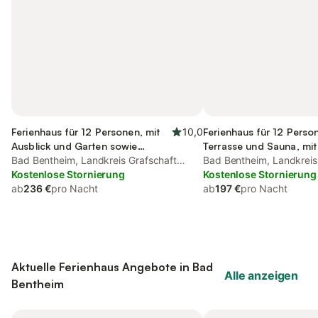
Ferienhaus für 12 Personen, mit
10,0
Ferienhaus für 12 Perso
Ausblick und Garten sowie
Terrasse und Sauna, mit
Terrasse
Bad Bentheim, Landkreis Grafschaft
Bad Bentheim, Landkreis
Bentheim
Kostenlose Stornierung
Bentheim
Kostenlose Stornierung
ab
236 €
pro Nacht
ab
197 €
pro Nacht
Aktuelle Ferienhaus Angebote in Bad
Alle anzeigen
Bentheim