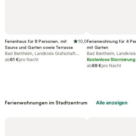
Ferienhaus für 8 Personen, mit
10,0
Ferienwohnung für 4 Pe
Sauna und Garten sowie Terrasse
mit Garten
Bad Bentheim, Landkreis Grafschaft
Bad Bentheim, Landkreis
Bentheim
ab
61 €
pro Nacht
Bentheim
Kostenlose Stornierung
ab
69 €
pro Nacht
Ferienwohnungen im Stadtzentrum
Alle anzeigen