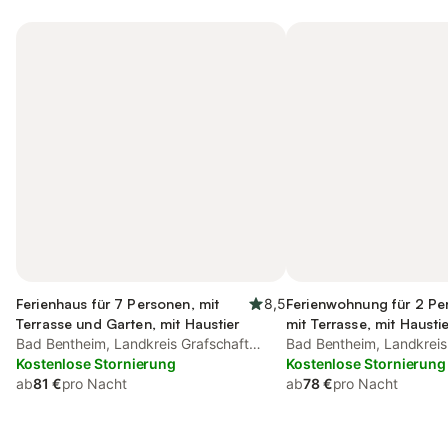
Ferienhaus für 7 Personen, mit
8,5
Ferienwohnung für 2 Pe
Terrasse und Garten, mit Haustier
mit Terrasse, mit Hausti
Bad Bentheim, Landkreis Grafschaft
Bad Bentheim, Landkreis
Bentheim
Kostenlose Stornierung
Bentheim
Kostenlose Stornierung
ab
81 €
pro Nacht
ab
78 €
pro Nacht