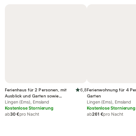
Ferienhaus für 2 Personen, mit
6,8
Ferienwohnung für 4 Pe
Ausblick und Garten sowie
Garten
Terrasse, mit Haustier
Lingen (Ems), Emsland
Lingen (Ems), Emsland
Kostenlose Stornierung
Kostenlose Stornierung
ab
30 €
pro Nacht
ab
261 €
pro Nacht