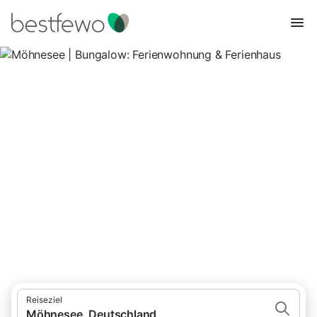
Möhnesee | Bungalow:
Ferienwohnung & Ferienhaus
2 Unterkünfte für Bungalows. Vergleichen und buchen Sie zum
besten Preis!
Reiseziel
Möhnesee, Deutschland