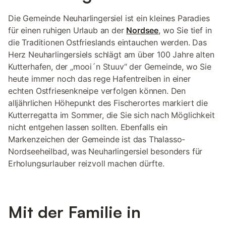
Die Gemeinde Neuharlingersiel ist ein kleines Paradies
für einen ruhigen Urlaub an der
Nordsee
, wo Sie tief in
die Traditionen Ostfrieslands eintauchen werden. Das
Herz Neuharlingersiels schlägt am über 100 Jahre alten
Kutterhafen, der „mooi´n Stuuv“ der Gemeinde, wo Sie
heute immer noch das rege Hafentreiben in einer
echten Ostfriesenkneipe verfolgen können. Den
alljährlichen Höhepunkt des Fischerortes markiert die
Kutterregatta im Sommer, die Sie sich nach Möglichkeit
nicht entgehen lassen sollten. Ebenfalls ein
Markenzeichen der Gemeinde ist das Thalasso-
Nordseeheilbad, was Neuharlingersiel besonders für
Erholungsurlauber reizvoll machen dürfte.
Mit der Familie in