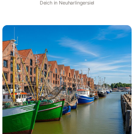
Deich in Neuharlingersiel