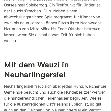
Ostseeinsel Spiekeroog. Ein Treffpunkt für Kinder ist
der Leuchttürmchen-Club. Neben einem
abwechslungsreichen Spielprogramm für Kinder von
zwei bis neun Jahren können Eltern Ihren Nachwuchs
hier auch von Mitte März bis Ende Oktober betreuen
lassen, wenn Sie einmal etwas Zeit für sich haben
wollen.
Mit dem Wauzi in
Neuharlingersiel
Neuharlingersiel freut sich über jeden Hund, welcher die
Gemeinde besucht und auch die Hundebesitzer werden
die hundefreundlichen Ferienhäuser begrüßen. Wie es
für die Küstenregionen Ostfrieslands üblich ist, so gilt
auch an den Deichen von Neuharlingersiel ein Verbot