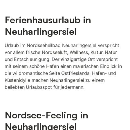
Ferienhausurlaub in
Neuharlingersiel
Urlaub im Nordseeheilbad Neuharlingersiel verspricht
vor allem frische Nordseeluft, Wellness, Kultur, Natur
und Entschleunigung. Der einzigartige Ort verspricht
mit seinem schöne Hafen einen malerischen Einblick in
die wildromantische Seite Ostfrieslands. Hafen- und
Küstenidylle machen Neuharlingersiel zu einem
beliebten Urlaubsspot für jedermann.
Nordsee-Feeling in
Neuharlingersiel