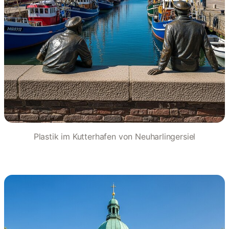
Plastik im Kutterhafen von Neuharlingersiel