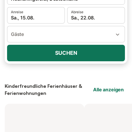
Anreise
Abreise
Sa., 15.08.
Sa., 22.08.
Gäste
SUCHEN
Kinderfreundliche Ferienhäuser &
Alle anzeigen
Ferienwohnungen