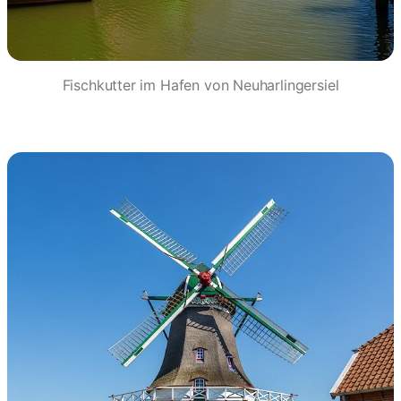
Fischkutter im Hafen von Neuharlingersiel