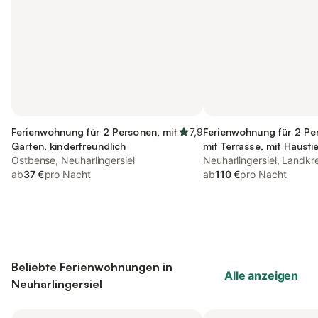
Ferienwohnung für 2 Personen, mit
7,9
Ferienwohnung für 2 Pe
Garten, kinderfreundlich
mit Terrasse, mit Hausti
Ostbense, Neuharlingersiel
Neuharlingersiel, Landkr
ab
37 €
pro Nacht
ab
110 €
pro Nacht
Beliebte Ferienwohnungen in
Alle anzeigen
Neuharlingersiel