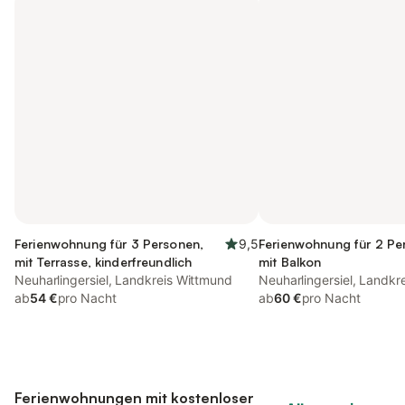
Ferienwohnung für 3 Personen,
9,5
Ferienwohnung für 2 Pe
mit Terrasse, kinderfreundlich
mit Balkon
Neuharlingersiel, Landkreis Wittmund
Neuharlingersiel, Landkr
ab
54 €
pro Nacht
ab
60 €
pro Nacht
Ferienwohnungen mit kostenloser