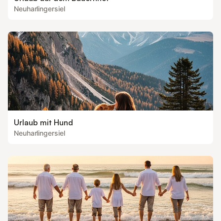
Neuharlingersiel
Urlaub mit Hund
Neuharlingersiel