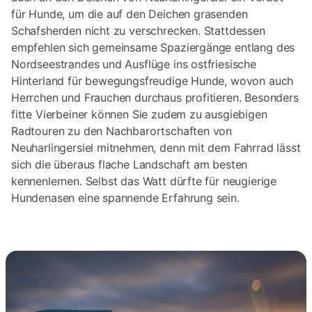
für Hunde, um die auf den Deichen grasenden
Schafsherden nicht zu verschrecken. Stattdessen
empfehlen sich gemeinsame Spaziergänge entlang des
Nordseestrandes und Ausflüge ins ostfriesische
Hinterland für bewegungsfreudige Hunde, wovon auch
Herrchen und Frauchen durchaus profitieren. Besonders
fitte Vierbeiner können Sie zudem zu ausgiebigen
Radtouren zu den Nachbarortschaften von
Neuharlingersiel mitnehmen, denn mit dem Fahrrad lässt
sich die überaus flache Landschaft am besten
kennenlernen. Selbst das Watt dürfte für neugierige
Hundenasen eine spannende Erfahrung sein.