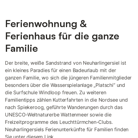
Ferienwohnung &
Ferienhaus für die ganze
Familie
Der breite, weiße Sandstrand von Neuharlingersiel ist
ein kleines Paradies für einen Badeurlaub mit der
ganzen Familie, wo sich die jüngeren Familienmitglieder
besonders über die Wasserspielanlage „Platschi“ und
die Surfschule Windloop freuen. Zu weiteren
Familientipps zählen Kutterfahrten in die Nordsee und
nach Spiekeroog, geführte Wanderungen durch das
UNESCO-Weltnaturerbe Wattenmeer sowie die
Freizeitprogramme des Leuchttürmchen-Clubs.
Neuharlingersiels Ferienunterkünfte für Familien finden
Sie unter diesem Link.