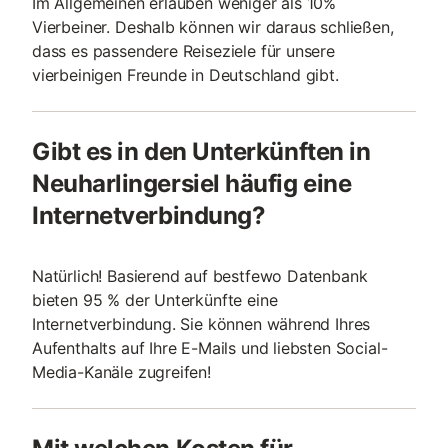
Im Allgemeinen erlauben weniger als 10%
Vierbeiner. Deshalb können wir daraus schließen,
dass es passendere Reiseziele für unsere
vierbeinigen Freunde in Deutschland gibt.
Gibt es in den Unterkünften in
Neuharlingersiel häufig eine
Internetverbindung?
Natürlich! Basierend auf bestfewo Datenbank
bieten 95 % der Unterkünfte eine
Internetverbindung. Sie können während Ihres
Aufenthalts auf Ihre E-Mails und liebsten Social-
Media-Kanäle zugreifen!