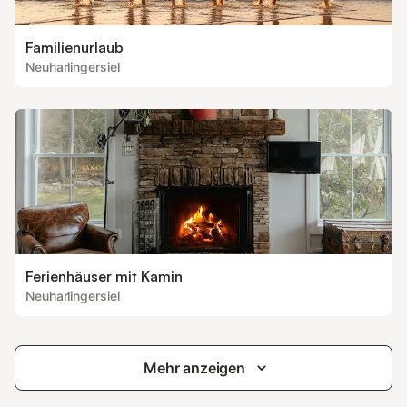
Familienurlaub
Neuharlingersiel
Ferienhäuser mit Kamin
Neuharlingersiel
Mehr anzeigen