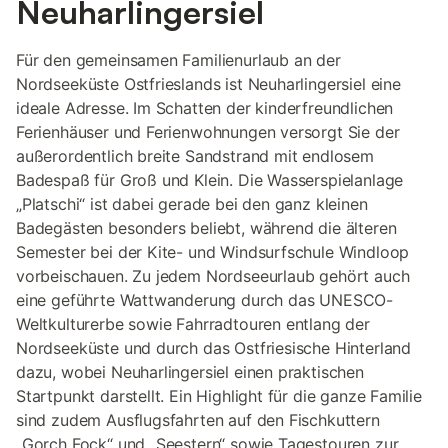
Neuharlingersiel
Für den gemeinsamen Familienurlaub an der
Nordseeküste Ostfrieslands ist Neuharlingersiel eine
ideale Adresse. Im Schatten der kinderfreundlichen
Ferienhäuser und Ferienwohnungen versorgt Sie der
außerordentlich breite Sandstrand mit endlosem
Badespaß für Groß und Klein. Die Wasserspielanlage
„Platschi“ ist dabei gerade bei den ganz kleinen
Badegästen besonders beliebt, während die älteren
Semester bei der Kite- und Windsurfschule Windloop
vorbeischauen. Zu jedem Nordseeurlaub gehört auch
eine geführte Wattwanderung durch das UNESCO-
Weltkulturerbe sowie Fahrradtouren entlang der
Nordseeküste und durch das Ostfriesische Hinterland
dazu, wobei Neuharlingersiel einen praktischen
Startpunkt darstellt. Ein Highlight für die ganze Familie
sind zudem Ausflugsfahrten auf den Fischkuttern
„Gorch Fock“ und „Seestern“ sowie Tagestouren zur