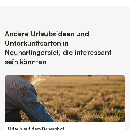
Andere Urlaubsideen und
Unterkunftsarten in
Neuharlingersiel, die interessant
sein könnten
Urlaub auf dem Bauernhof