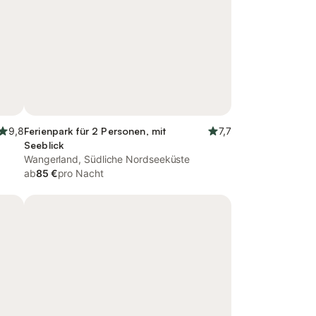
9,8
Ferienpark für 2 Personen, mit
7,7
Seeblick
Wangerland, Südliche Nordseeküste
ab
85 €
pro Nacht