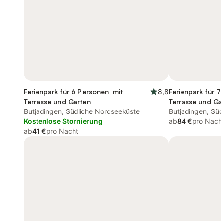
Ferienpark für 6 Personen, mit
8,8
Ferienpark für 
Terrasse und Garten
Terrasse und G
Butjadingen, Südliche Nordseeküste
Butjadingen, Sü
Kostenlose Stornierung
ab
84 €
pro Nach
ab
41 €
pro Nacht