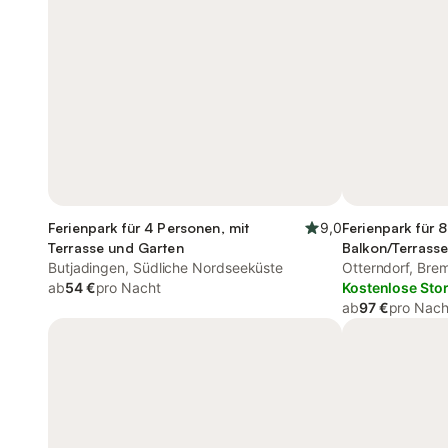
Ferienpark für 4 Personen, mit
9,0
Ferienpark für 
Terrasse und Garten
Balkon/Terrasse
Butjadingen, Südliche Nordseeküste
Garten
Otterndorf, Br
ab
54 €
pro Nacht
Kostenlose Sto
ab
97 €
pro Nach