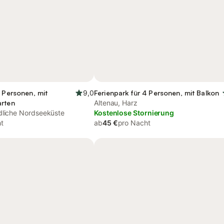
7 Personen, mit
9,0
Ferienpark für 4 Personen, mit Balkon
arten
Altenau, Harz
dliche Nordseeküste
Kostenlose Stornierung
t
ab
45 €
pro Nacht