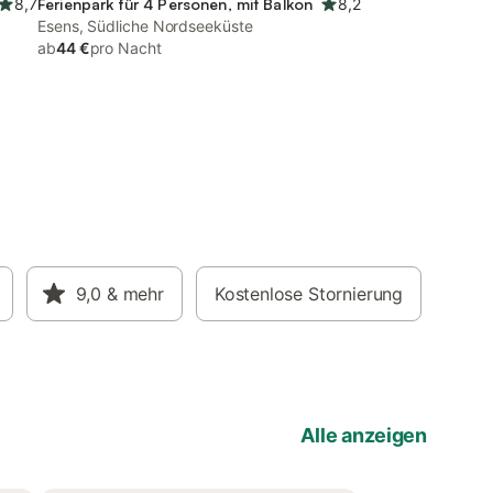
8,7
Ferienpark für 4 Personen, mit Balkon
8,2
Esens, Südliche Nordseeküste
ab
44 €
pro Nacht
9,0
& mehr
Kostenlose Stornierung
Alle anzeigen