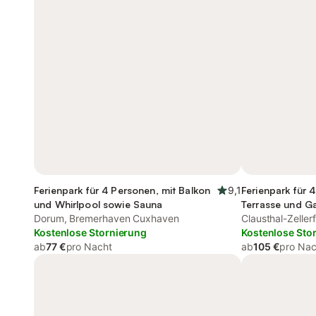
Ferienpark für 4 Personen, mit Balkon
9,1
Ferienpark für 
und Whirlpool sowie Sauna
Terrasse und G
Dorum, Bremerhaven Cuxhaven
Clausthal-Zeller
Kostenlose Stornierung
Kostenlose Sto
ab
77 €
pro Nacht
ab
105 €
pro Nac