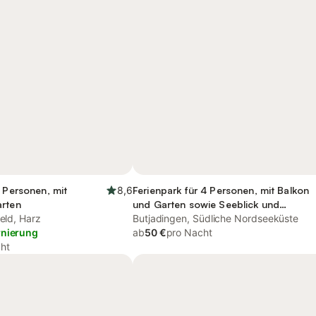
4 Personen, mit
8,6
Ferienpark für 4 Personen, mit Balkon
arten
und Garten sowie Seeblick und
feld, Harz
Ausblick
Butjadingen, Südliche Nordseeküste
rnierung
ab
50 €
pro Nacht
ht