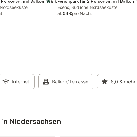
2 Personen, mit Balkon
8,6
Ferienpark für 2 Personen, mit Balkon
 Nordseeküste
Esens, Südliche Nordseeküste
t
ab
54 €
pro Nacht
Internet
Balkon/Terrasse
8,0
& mehr
 in Niedersachsen