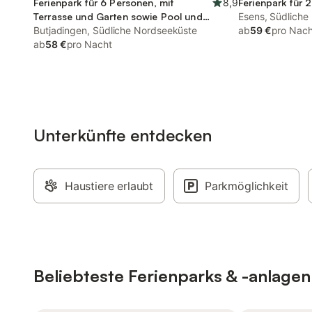
Ferienpark für 6 Personen, mit
8,9
Ferienpark für 
Terrasse und Garten sowie Pool und
Esens, Südliche
Sauna
Butjadingen, Südliche Nordseeküste
ab
59 €
pro Nach
ab
58 €
pro Nacht
Unterkünfte entdecken
Haustiere erlaubt
Parkmöglichkeit
Beliebteste Ferienparks & -anlagen