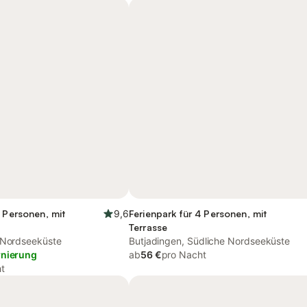
4 Personen, mit
9,6
Ferienpark für 4 Personen, mit
Terrasse
 Nordseeküste
Butjadingen, Südliche Nordseeküste
rnierung
ab
56 €
pro Nacht
t