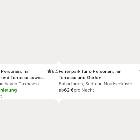
8 Personen, mit
8,5
Ferienpark für 6 Personen, mit
 und Terrasse sowie
Terrasse und Garten
emerhaven Cuxhaven
Butjadingen, Südliche Nordseeküste
rnierung
ab
62 €
pro Nacht
t