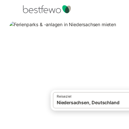
·
Ferienhäuser und Ferienwohnungen
Deut
Ferienparks & -an
254 Unterkünfte für Ferienparks & -anlag
Reiseziel