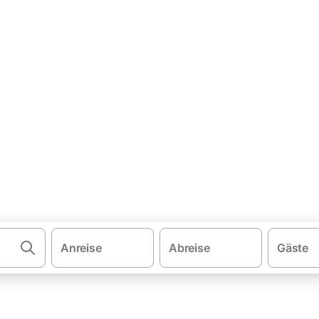
·
schland
Ferienparks & -anlagen Niedersachsen
lagen in Niedersachsen miete
en. Vergleichen und buchen Sie zum besten Preis!
Anreise
Abreise
Gäste