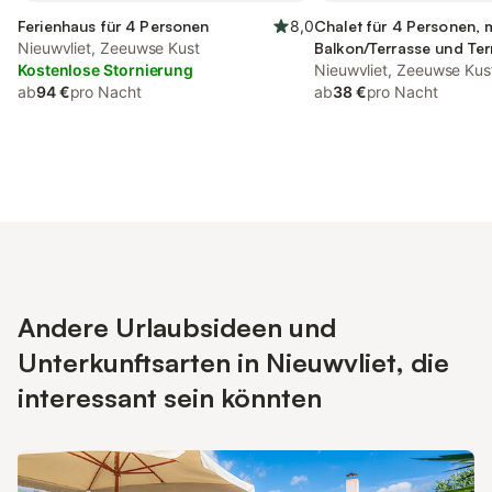
Ferienhaus für 4 Personen
8,0
Chalet für 4 Personen, 
Nieuwvliet, Zeeuwse Kust
Balkon/Terrasse und Ter
Kostenlose Stornierung
sowie Garten
Nieuwvliet, Zeeuwse Kus
ab
94 €
pro Nacht
ab
38 €
pro Nacht
Andere Urlaubsideen und
Unterkunftsarten in Nieuwvliet, die
interessant sein könnten