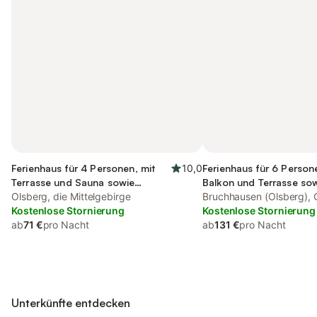
Ferienhaus für 4 Personen, mit
10,0
Ferienhaus für 6 Person
Terrasse und Sauna sowie
Balkon und Terrasse so
Ausblick
Olsberg, die Mittelgebirge
Bruchhausen (Olsberg), 
Kostenlose Stornierung
Kostenlose Stornierung
ab
71 €
pro Nacht
ab
131 €
pro Nacht
Unterkünfte entdecken