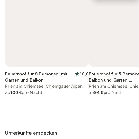
Bauernhof für 8 Personen, mit
10,0
Bauernhof für 3 Persone
Garten und Balkon
Balkon und Garten,
Prien am Chiemsee, Chiemgauer Alpen
kinderfreundlich
Prien am Chiemsee, Chi
ab
106 €
pro Nacht
ab
94 €
pro Nacht
Unterkünfte entdecken