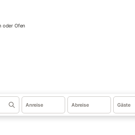
·
·
·
·
schland
Bayern
Oberbayern
Bayerische Alpen
Ferienhäuser mi
erienwohnung & Ferienhaus m
. Vergleichen und buchen Sie zum besten Preis!
Anreise
Abreise
Gäste