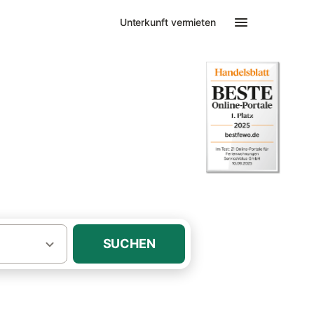
Unterkunft vermieten
t Kamin Rottach-Egern
it Kamin oder
SUCHEN