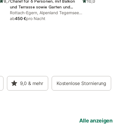
8,7
Chalet für 6 Personen, mit Balkon
10,0
und Terrasse sowie Garten und
Sauna
Rottach-Egern, Alpenland Tegernsee
Schliersee
ab
450 €
pro Nacht
9,0
& mehr
Kostenlose Stornierung
Alle anzeigen