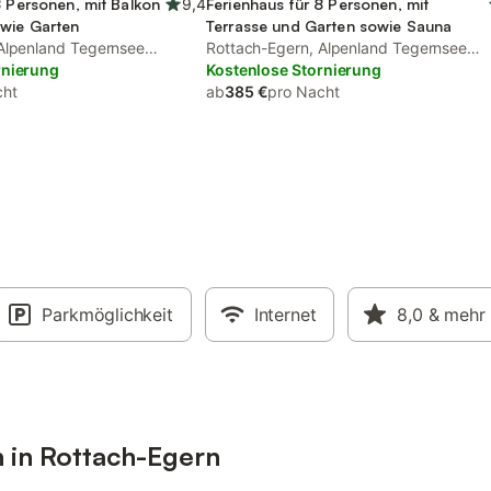
8 Personen, mit Balkon
9,4
Ferienhaus für 8 Personen, mit
owie Garten
Terrasse und Garten sowie Sauna
Alpenland Tegernsee
Rottach-Egern, Alpenland Tegernsee
rnierung
Schliersee
Kostenlose Stornierung
cht
ab
385 €
pro Nacht
Parkmöglichkeit
Internet
8,0
& mehr
n in Rottach-Egern