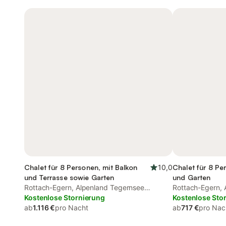
Chalet für 8 Personen, mit Balkon
10,0
Chalet für 8 Pe
und Terrasse sowie Garten
und Garten
Rottach-Egern, Alpenland Tegernsee
Rottach-Egern, 
Schliersee
Kostenlose Stornierung
Schliersee
Kostenlose Sto
ab
1.116 €
pro Nacht
ab
717 €
pro Nac