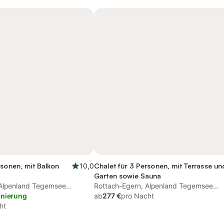
rsonen, mit Balkon
10,0
Chalet für 3 Personen, mit Terrasse un
Garten sowie Sauna
Alpenland Tegernsee
Rottach-Egern, Alpenland Tegernsee
rnierung
Schliersee
ab
277 €
pro Nacht
ht