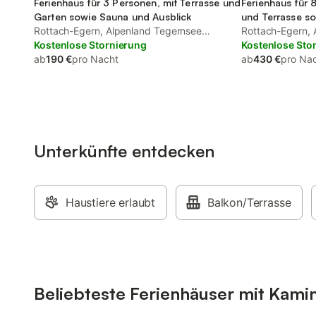
Ferienhaus für 3 Personen, mit Terrasse und
Ferienhaus für 
Garten sowie Sauna und Ausblick
und Terrasse s
Rottach-Egern, Alpenland Tegernsee
Rottach-Egern, 
Schliersee
Kostenlose Stornierung
Schliersee
Kostenlose Sto
ab
190 €
pro Nacht
ab
430 €
pro Na
Unterkünfte entdecken
Haustiere erlaubt
Balkon/Terrasse
Beliebteste Ferienhäuser mit Kami