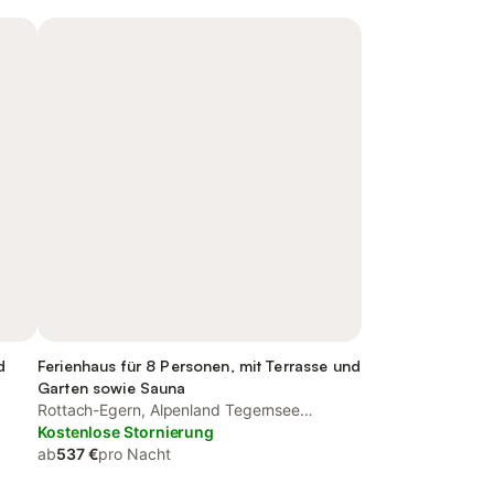
d
Ferienhaus für 8 Personen, mit Terrasse und
Garten sowie Sauna
Rottach-Egern, Alpenland Tegernsee
Schliersee
Kostenlose Stornierung
ab
537 €
pro Nacht