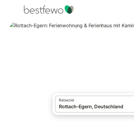
·
Ferienhäuser und Ferienwohnungen
Deut
Rottach-Egern: F
Ofen
9 Unterkünfte für Ferienhäuser mit Kamin
Reiseziel