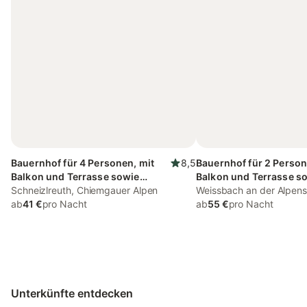
Bauernhof für 4 Personen, mit
8,5
Bauernhof für 2 Person
Balkon und Terrasse sowie
Balkon und Terrasse s
Garten
Schneizlreuth, Chiemgauer Alpen
Garten
Weissbach an der Alpens
ab
41 €
pro Nacht
Schneizlreuth
ab
55 €
pro Nacht
Unterkünfte entdecken