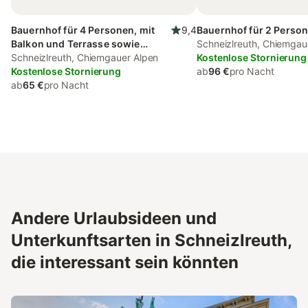
Bauernhof für 4 Personen, mit
9,4
Bauernhof für 2 Person
Balkon und Terrasse sowie
Schneizlreuth, Chiemgau
Garten
Schneizlreuth, Chiemgauer Alpen
Kostenlose Stornierung
Kostenlose Stornierung
ab
96 €
pro Nacht
ab
65 €
pro Nacht
Andere Urlaubsideen und
Unterkunftsarten in Schneizlreuth,
die interessant sein könnten