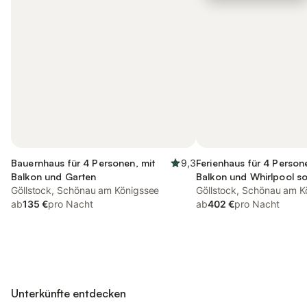
Bauernhaus für 4 Personen, mit
9,3
Ferienhaus für 4 Person
Balkon und Garten
Balkon und Whirlpool s
Göllstock, Schönau am Königssee
Terrasse
Göllstock, Schönau am K
ab
135 €
pro Nacht
ab
402 €
pro Nacht
Unterkünfte entdecken