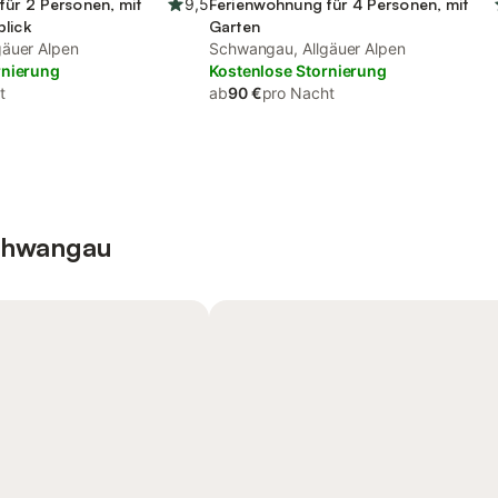
für 2 Personen, mit
9,5
Ferienwohnung für 4 Personen, mit
lick
Garten
gäuer Alpen
Schwangau, Allgäuer Alpen
rnierung
Kostenlose Stornierung
t
ab
90 €
pro Nacht
Schwangau