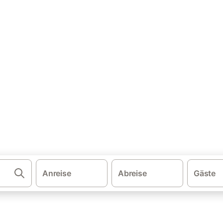
·
·
·
·
schland
Bayern
Allgäu
Bayerische Alpen
Schwangau
enhäuser & Ferienwohnungen
ngau und buchen Sie zum besten Preis!
Anreise
Abreise
Gäste