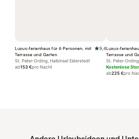
Luxus-ferienhaus für 6 Personen, mit
9,4
Luxus-ferienhau
Terrasse und Garten
Terrasse und G
St. Peter-Ording, Halbinsel Eiderstedt
St. Peter-Ording
ab
153 €
pro Nacht
Kostenlose Sto
ab
225 €
pro Na
Andere Urlaubsideen und Unterk