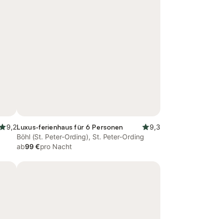
9,2
Luxus-ferienhaus für 6 Personen
9,3
Böhl (St. Peter-Ording), St. Peter-Ording
ab
99 €
pro Nacht