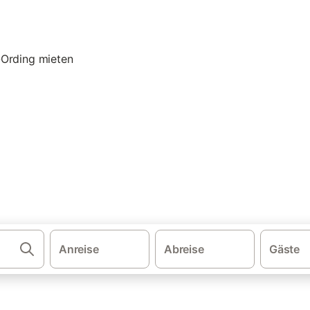
·
·
·
·
schland
Nordsee
Nordsee - Schleswig-Holstein
Wattenmeer
No
 St. Peter-Ording
er und Ferienwohnungen in St
und Ferienwohnungen. Vergleichen und buchen Sie zum besten Preis!
Anreise
Abreise
Gäste