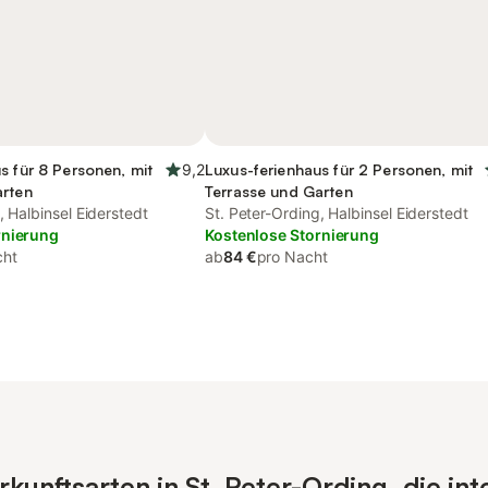
s für 8 Personen, mit
9,2
Luxus-ferienhaus für 2 Personen, mit
arten
Terrasse und Garten
, Halbinsel Eiderstedt
St. Peter-Ording, Halbinsel Eiderstedt
rnierung
Kostenlose Stornierung
cht
ab
84 €
pro Nacht
unftsarten in St. Peter-Ording, die int