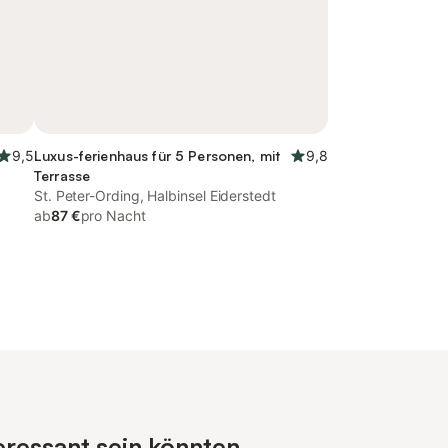
9,5
Luxus-ferienhaus für 5 Personen, mit
9,8
Terrasse
St. Peter-Ording, Halbinsel Eiderstedt
ab
87 €
pro Nacht
eressant sein könnten