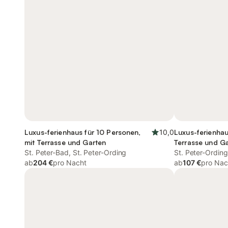
Luxus-ferienhaus für 10 Personen,
10,0
Luxus-ferienhau
mit Terrasse und Garten
Terrasse und G
St. Peter-Bad, St. Peter-Ording
St. Peter-Ording
ab
204 €
pro Nacht
ab
107 €
pro Nac