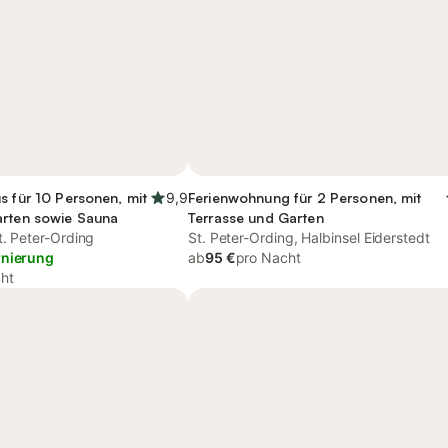
s für 10 Personen, mit
9,9
Ferienwohnung für 2 Personen, mit
arten sowie Sauna
Terrasse und Garten
t. Peter-Ording
St. Peter-Ording, Halbinsel Eiderstedt
rnierung
ab
95 €
pro Nacht
ht