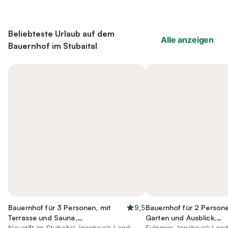
Beliebteste Urlaub auf dem
Alle anzeigen
Bauernhof im Stubaital
Bauernhof für 3 Personen, mit
9,5
Bauernhof für 2 Persone
Terrasse und Sauna,
Garten und Ausblick,
kinderfreundlich
Neustift im Stubaital, Innsbruck Land
kinderfreundlich
Fulpmes, Innsbruck Lan