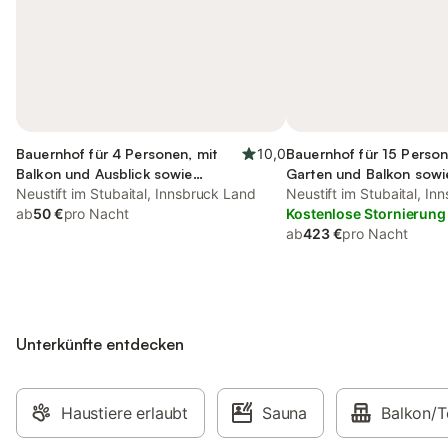
Bauernhof für 4 Personen, mit
10,0
Bauernhof für 15 Person
Balkon und Ausblick sowie
Garten und Balkon sowi
Garten
Neustift im Stubaital, Innsbruck Land
kinderfreundlich
Neustift im Stubaital, I
ab
50 €
pro Nacht
Kostenlose Stornierung
ab
423 €
pro Nacht
Unterkünfte entdecken
Haustiere erlaubt
Sauna
Balkon/T