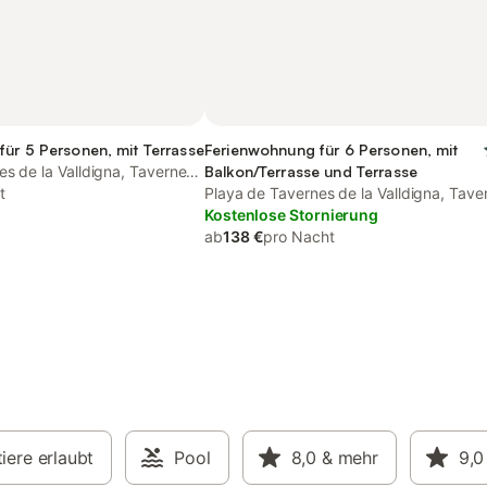
ür 5 Personen, mit Terrasse
Ferienwohnung für 6 Personen, mit
s de la Valldigna, Tavernes
Balkon/Terrasse und Terrasse
t
Playa de Tavernes de la Valldigna, Tave
de la Valldigna
Kostenlose Stornierung
ab
138 €
pro Nacht
iere erlaubt
Pool
8,0
& mehr
9,0