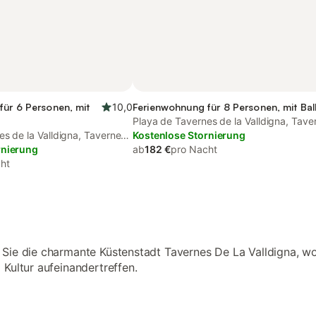
für 6 Personen, mit
10,0
Ferienwohnung für 8 Personen, mit Ba
Playa de Tavernes de la Valldigna, Tave
s de la Valldigna, Tavernes
de la Valldigna
Kostenlose Stornierung
rnierung
ab
182 €
pro Nacht
ht
Sie die charmante Küstenstadt Tavernes De La Valldigna, w
 Kultur aufeinandertreffen.