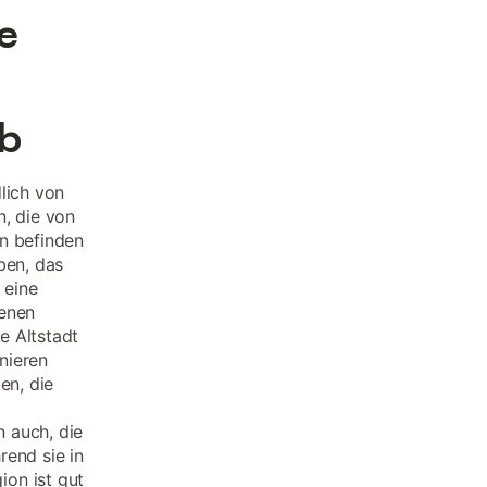
e
ub
lich von
n, die von
en befinden
ben, das
 eine
genen
e Altstadt
nieren
en, die
g
 auch, die
rend sie in
on ist gut