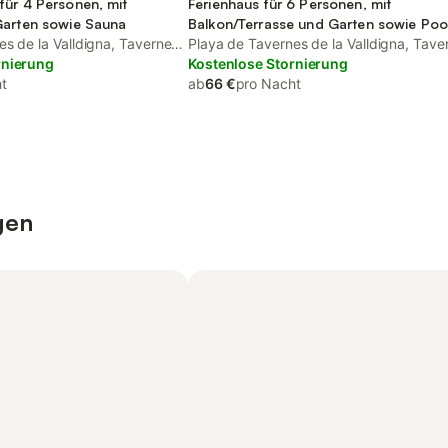
für 4 Personen, mit
Ferienhaus für 6 Personen, mit
Garten sowie Sauna
Balkon/Terrasse und Garten sowie Poo
s de la Valldigna, Tavernes
Playa de Tavernes de la Valldigna, Tave
rnierung
de la Valldigna
Kostenlose Stornierung
t
ab
66 €
pro Nacht
gen