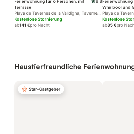
Ferienwohnung für 6 Personen, mit
8,8
Ferienwohnung 
Terrasse
Whirlpool und 
Playa de Tavernes de la Valldigna, Tavernes
Playa de Taverne
de la Valldigna
Kostenlose Stornierung
de la Valldigna
Kostenlose Sto
ab
141 €
pro Nacht
ab
85 €
pro Nach
Haustierfreundliche Ferienwohnun
Star-Gastgeber