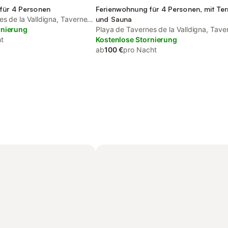
für 4 Personen
Ferienwohnung für 4 Personen, mit Ter
s de la Valldigna, Tavernes
und Sauna
rnierung
Playa de Tavernes de la Valldigna, Tave
t
de la Valldigna
Kostenlose Stornierung
ab
100 €
pro Nacht