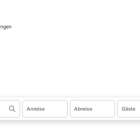
·
·
ien
Region Valencia
Tavernes de la Valldigna
alldigna: Ferienhäuser & Fer
s de la Valldigna und buchen Sie zum besten Preis!
Anreise
Abreise
Gäste