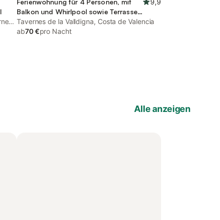
Ferienwohnung für 4 Personen, mit
9,9
l
Balkon und Whirlpool sowie Terrasse
rnes
und Garten
Tavernes de la Valldigna, Costa de Valencia
ab
70 €
pro Nacht
Alle anzeigen