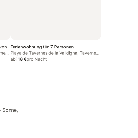
lkon
Ferienwohnung für 7 Personen
rnes
Playa de Tavernes de la Valldigna, Tavernes
de la Valldigna
ab
118 €
pro Nacht
o Sonne,