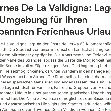
rnes De La Valldigna: Lag
Umgebung für Ihren
pannten Ferienhaus Urla
e La Valldigna liegt an der Costa de , etwa 60 Kilometer süd
tadt. Die Stadt ist von einer malerischen Landschaft umgebe
 dem Mittelmeer geprägt ist. Die Apartments und Ferienvill
n der Nähe des Strandes, sodass die Gäste die Möglichkeit ha
ie Sonne in vollen Zügen zu genießen. Die Umgebung bietet
on Freizeitmöglichkeiten, darunter Wandern in den nahegele
 Wassersport am Strand. Die Stadt selbst hat eine charmant
ionellen spanischen Gebäuden und engen Gassen, die zum Fla
Die Lage ist ideal für Familien, Paare und Gruppen von Freund
pannten Urlaub in einer authentischen spanischen Umgebun
 möchten. Die Nähe zu Valencia ermöglicht es den Besuchern
n und gastronomischen Highlights der Stadt zu erkunden, wäh
n Atmosphäre von Tavernes De La Valldigna wohnen. Die Regi