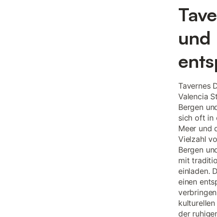
Tave
und 
ents
Tavernes D
Valencia S
Bergen und
sich oft i
Meer und d
Vielzahl v
Bergen und
mit tradit
einladen. 
einen ents
verbringen
kulturelle
der ruhige