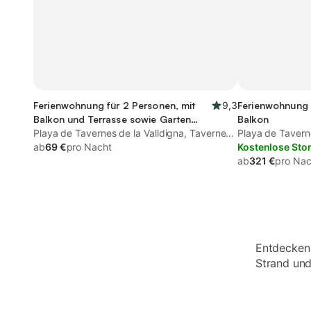
Ferienwohnung für 2 Personen, mit
9,3
Ferienwohnung 
Balkon und Terrasse sowie Garten
Balkon
und Ausblick
Playa de Tavernes de la Valldigna, Tavernes
Playa de Taverne
de la Valldigna
ab
69 €
pro Nacht
de la Valldigna
Kostenlose Sto
ab
321 €
pro Nac
Entdecken 
Strand und