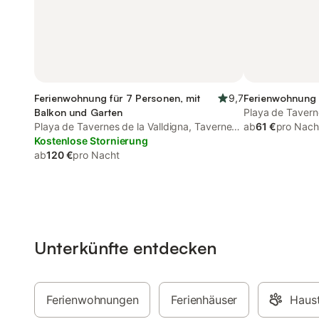
Ferienwohnung für 7 Personen, mit
9,7
Ferienwohnung f
Balkon und Garten
Playa de Taverne
Playa de Tavernes de la Valldigna, Tavernes
de la Valldigna
ab
61 €
pro Nach
de la Valldigna
Kostenlose Stornierung
ab
120 €
pro Nacht
Unterkünfte entdecken
Ferienwohnungen
Ferienhäuser
Haust