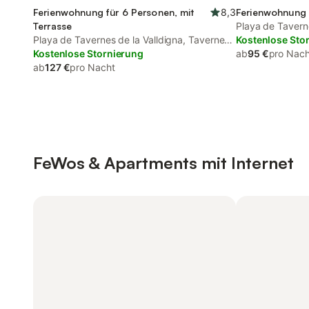
Ferienwohnung für 6 Personen, mit
8,3
Ferienwohnung 
Terrasse
Playa de Taverne
Playa de Tavernes de la Valldigna, Tavernes
de la Valldigna
Kostenlose Sto
de la Valldigna
Kostenlose Stornierung
ab
95 €
pro Nach
ab
127 €
pro Nacht
FeWos & Apartments mit Internet