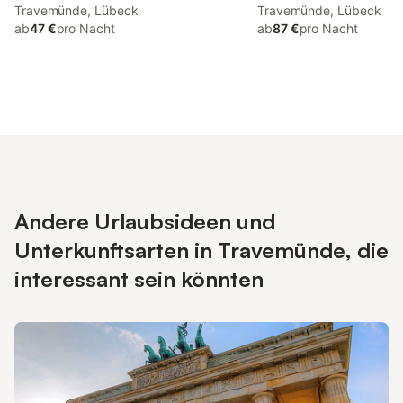
Travemünde, Lübeck
kinderfreundlich
Travemünde, Lübeck
ab
47 €
pro Nacht
ab
87 €
pro Nacht
Andere Urlaubsideen und
Unterkunftsarten in Travemünde, die
interessant sein könnten