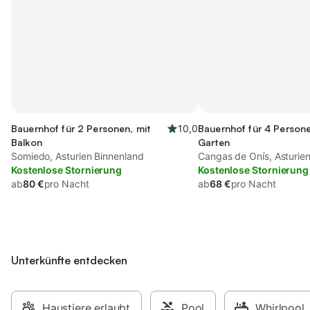
Bauernhof für 2 Personen, mit
10,0
Bauernhof für 4 Persone
Balkon
Garten
Somiedo, Asturien Binnenland
Cangas de Onís, Asturie
Kostenlose Stornierung
Kostenlose Stornierung
ab
80 €
pro Nacht
ab
68 €
pro Nacht
Unterkünfte entdecken
Haustiere erlaubt
Pool
Whirlpool