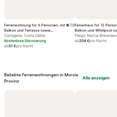
Ferienwohnung für 6 Personen, mit
7,9
Ferienhaus für 12 Perso
Balkon und Terrasse sowie
Balkon und Whirlpool s
Kinderpool
Cartagena, Costa Cálida
Garten und Seeblick
Pliego, Murcia Binnenlan
Kostenlose Stornierung
ab
204 €
pro Nacht
ab
51 €
pro Nacht
Beliebte Ferienwohnungen in Murcia
Alle anzeigen
Provinz