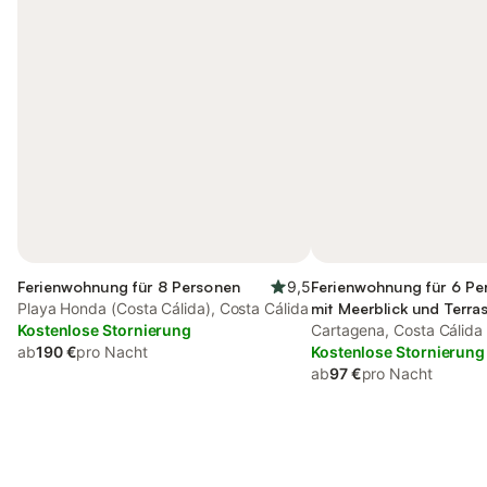
Ferienwohnung für 8 Personen
9,5
Ferienwohnung für 6 Pe
Playa Honda (Costa Cálida), Costa Cálida
mit Meerblick und Terra
Kostenlose Stornierung
Garten
Cartagena, Costa Cálida
ab
190 €
pro Nacht
Kostenlose Stornierung
ab
97 €
pro Nacht