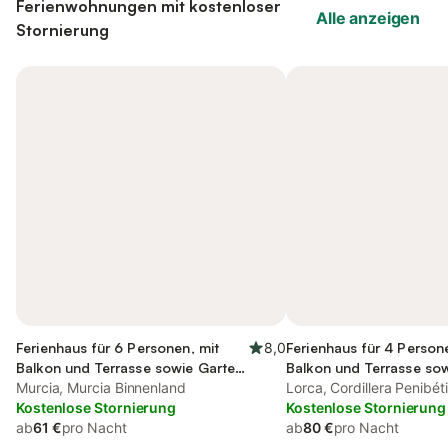
Ferienwohnungen mit kostenloser
Alle anzeigen
Stornierung
Ferienhaus für 6 Personen, mit
8,0
Ferienhaus für 4 Person
Balkon und Terrasse sowie Garten
Balkon und Terrasse so
und Pool
Murcia, Murcia Binnenland
und Pool
Lorca, Cordillera Penibét
Kostenlose Stornierung
Kostenlose Stornierung
ab
61 €
pro Nacht
ab
80 €
pro Nacht