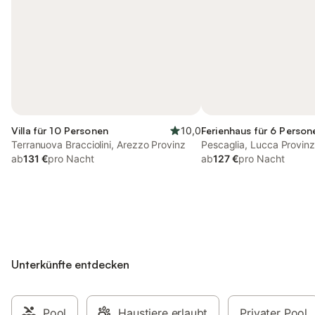
Villa für 10 Personen
10,0
Ferienhaus für 6 Person
Terranuova Bracciolini, Arezzo Provinz
Pescaglia, Lucca Provinz
ab
131 €
pro Nacht
ab
127 €
pro Nacht
Unterkünfte entdecken
Pool
Haustiere erlaubt
Privater Pool