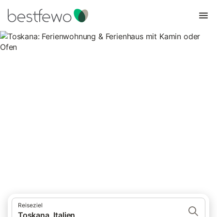
Toskana: Ferienwohnung &
Ferienhaus mit Kamin oder
Ofen
5.292 Unterkünfte für Ferienhäuser mit Kamin. Vergleichen und
buchen Sie zum besten Preis!
Reiseziel
Toskana, Italien