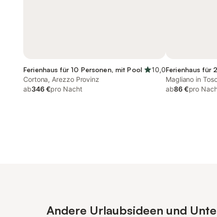
Ferienhaus für 10 Personen, mit Pool
10,0
Ferienhaus für 
Cortona, Arezzo Provinz
Magliano in To
ab
346 €
pro Nacht
ab
86 €
pro Nach
Andere Urlaubsideen und Unterk