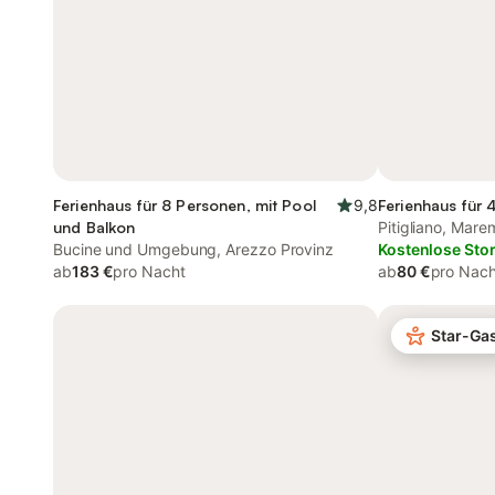
Ferienhaus für 8 Personen, mit Pool
9,8
Ferienhaus für 
und Balkon
Pitigliano, Mar
Bucine und Umgebung, Arezzo Provinz
Kostenlose Sto
ab
183 €
pro Nacht
ab
80 €
pro Nach
Star-Ga