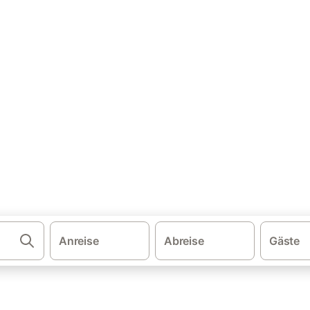
·
en
Ferienhäuser mit Pool in der Toskana
ohnung & Ferienhaus mit Pool
ol. Vergleichen und buchen Sie zum besten Preis!
Anreise
Abreise
Gäste