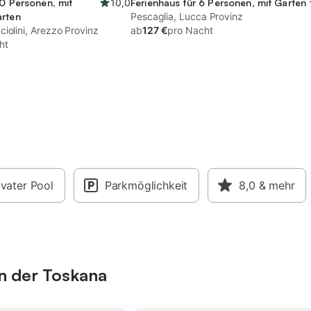
10 Personen, mit
10,0
Ferienhaus für 6 Personen, mit Garten
arten
Pescaglia, Lucca Provinz
iolini, Arezzo Provinz
ab
127 €
pro Nacht
ht
ivater Pool
Parkmöglichkeit
8,0
& mehr
in der Toskana