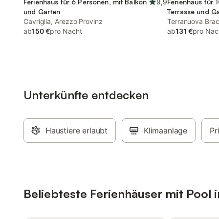
Ferienhaus für 6 Personen, mit Balkon
9,9
Ferienhaus für 
und Garten
Terrasse und G
Cavriglia, Arezzo Provinz
Terranuova Bracc
ab
150 €
pro Nacht
ab
131 €
pro Nac
Unterkünfte entdecken
Haustiere erlaubt
Klimaanlage
Pr
Beliebteste Ferienhäuser mit Pool 