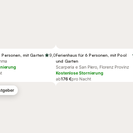
4 Personen, mit Garten
9,0
Ferienhaus für 6 Personen, mit Pool
emma
und Garten
rnierung
Scarperia e San Piero, Florenz Provinz
t
Kostenlose Stornierung
ab
176 €
pro Nacht
stgeber