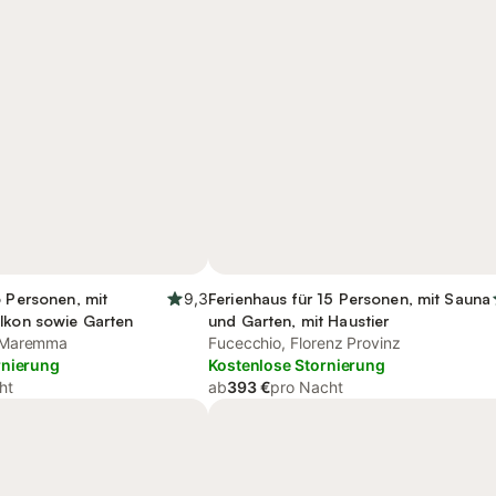
6 Personen, mit
9,3
Ferienhaus für 15 Personen, mit Sauna
alkon sowie Garten
und Garten, mit Haustier
 Maremma
Fucecchio, Florenz Provinz
rnierung
Kostenlose Stornierung
ht
ab
393 €
pro Nacht