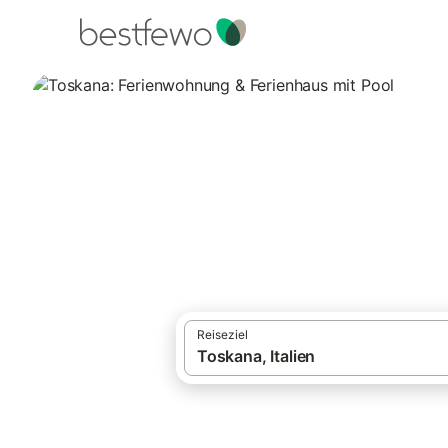
·
Ferienhäuser und Ferienwohnungen
Itali
Toskana: Ferienw
8.179 Unterkünfte für Ferienhäuser mit Po
Reiseziel