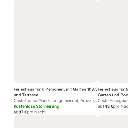
Ferienhaus für 6 Personen, mit Garten
9,5
Ferienhaus für 
und Terrasse
Garten und Pool
Castelfranco Piandiscò (gemeinde), Arezzo
Haustier
Castel Focognan
Provinz
Kostenlose Stornierung
ab
143 €
pro Nac
ab
87 €
pro Nacht