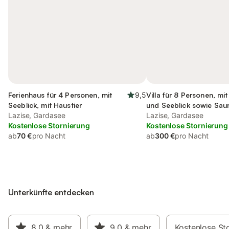
Ferienhaus für 4 Personen, mit
9,5
Villa für 8 Personen, mi
Seeblick, mit Haustier
und Seeblick sowie Saun
Lazise, Gardasee
Haustier
Lazise, Gardasee
Kostenlose Stornierung
Kostenlose Stornierung
ab
70 €
pro Nacht
ab
300 €
pro Nacht
Unterkünfte entdecken
8,0
& mehr
9,0
& mehr
Kostenlose St