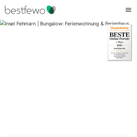
Insel Fehmarn | Bungalow:
Ferienwohnung & Ferienhaus
65 Unterkünfte für Bungalows. Vergleichen und buchen Sie zum
besten Preis!