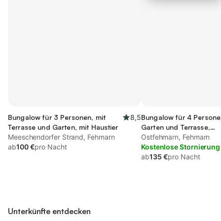
Bungalow für 3 Personen, mit
8,5
Bungalow für 4 Persone
Terrasse und Garten, mit Haustier
Garten und Terrasse,
Meeschendorfer Strand, Fehmarn
kinderfreundlich
Ostfehmarn, Fehmarn
ab
100 €
pro Nacht
Kostenlose Stornierung
ab
135 €
pro Nacht
Unterkünfte entdecken