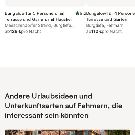
Bungalow für 5 Personen, mit
9,2
Bungalow für 4 Persone
Terrasse und Garten, mit Haustier
Terrasse und Garten
Meeschendorfer Strand, Burgtiefe
Burgtiefe, Fehmarn
Südstrand
ab
129 €
pro Nacht
ab
110 €
pro Nacht
Andere Urlaubsideen und
Unterkunftsarten auf Fehmarn, die
interessant sein könnten