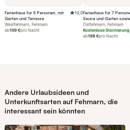
Ferienhaus für 5 Personen, mit
10,0
Ferienhaus für 7 Person
Garten und Terrasse
Sauna und Garten sowi
Westfehmarn, Fehmarn
Whirlpool, mit Haustier
Ostfehmarn, Fehmarn
ab
109 €
pro Nacht
Kostenlose Stornierung
ab
198 €
pro Nacht
Andere Urlaubsideen und
Unterkunftsarten auf Fehmarn, die
interessant sein könnten