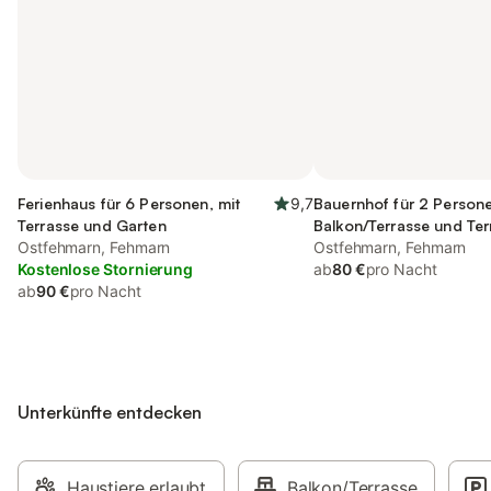
Ferienhaus für 6 Personen, mit
9,7
Bauernhof für 2 Persone
Terrasse und Garten
Balkon/Terrasse und Ter
Ostfehmarn, Fehmarn
sowie Garten
Ostfehmarn, Fehmarn
Kostenlose Stornierung
ab
80 €
pro Nacht
ab
90 €
pro Nacht
Unterkünfte entdecken
Haustiere erlaubt
Balkon/Terrasse