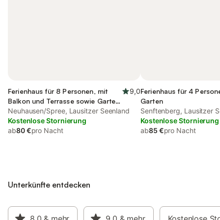
Ferienhaus für 8 Personen, mit
9,0
Ferienhaus für 4 Person
Balkon und Terrasse sowie Garten
Garten
und Seeblick
Neuhausen/Spree, Lausitzer Seenland
Senftenberg, Lausitzer 
Kostenlose Stornierung
Kostenlose Stornierung
ab
80 €
pro Nacht
ab
85 €
pro Nacht
Unterkünfte entdecken
8,0
& mehr
9,0
& mehr
Kostenlose St