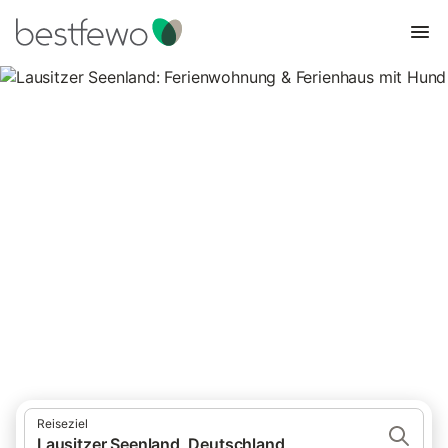
Lausitzer Seenland:
Ferienwohnung & Ferienhaus
mit Hund
23 Unterkünfte für Urlaub mit Hund. Vergleichen und buchen Sie
zum besten Preis!
Reiseziel
Lausitzer Seenland, Deutschland