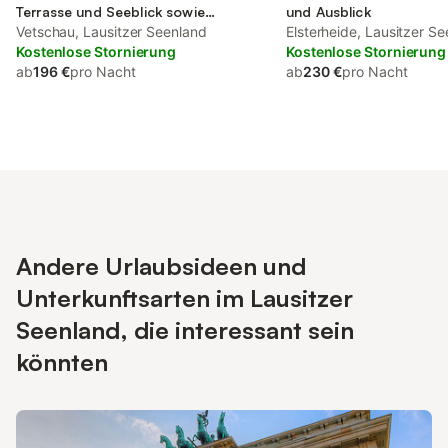
Terrasse und Seeblick sowie
und Ausblick
Ausblick
Vetschau, Lausitzer Seenland
Elsterheide, Lausitzer S
Kostenlose Stornierung
Kostenlose Stornierung
ab
196 €
pro Nacht
ab
230 €
pro Nacht
Andere Urlaubsideen und
Unterkunftsarten im Lausitzer
Seenland, die interessant sein
könnten