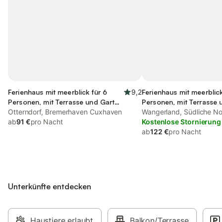
Ferienhaus mit meerblick für 6
9,2
Ferienhaus mit meerblick
Personen, mit Terrasse und Garten
Personen, mit Terrasse
sowie Sauna
Otterndorf, Bremerhaven Cuxhaven
sowie Ausblick
Wangerland, Südliche N
ab
91 €
pro Nacht
Kostenlose Stornierung
ab
122 €
pro Nacht
Unterkünfte entdecken
Haustiere erlaubt
Balkon/Terrasse