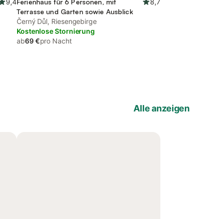
9,4
Ferienhaus für 6 Personen, mit
8,7
Terrasse und Garten sowie Ausblick
Černý Důl, Riesengebirge
Kostenlose Stornierung
ab
69 €
pro Nacht
Alle anzeigen