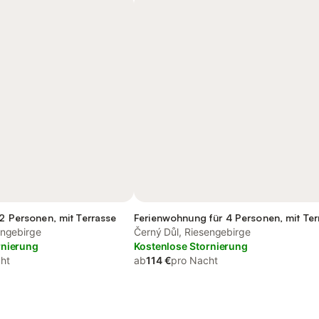
12 Personen, mit Terrasse
Ferienwohnung für 4 Personen, mit Ter
engebirge
Černý Důl, Riesengebirge
rnierung
Kostenlose Stornierung
ht
ab
114 €
pro Nacht