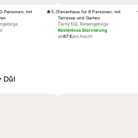
10 Personen, mit
9,3
Ferienhaus für 8 Personen, mit
ten
Terrasse und Garten
engebirge
Černý Důl, Riesengebirge
t
Kostenlose Stornierung
ab
67 €
pro Nacht
ý Důl