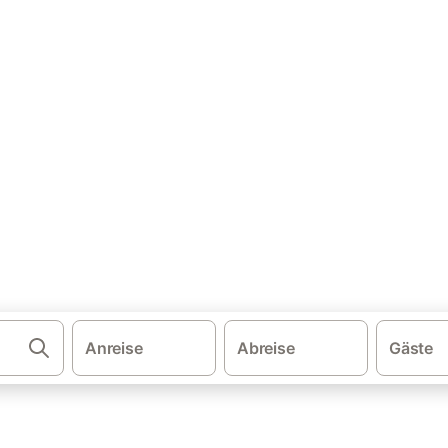
·
echien
Černý Důl
nhäuser & Ferienwohnungen
Důl und buchen Sie zum besten Preis!
Anreise
Abreise
Gäste