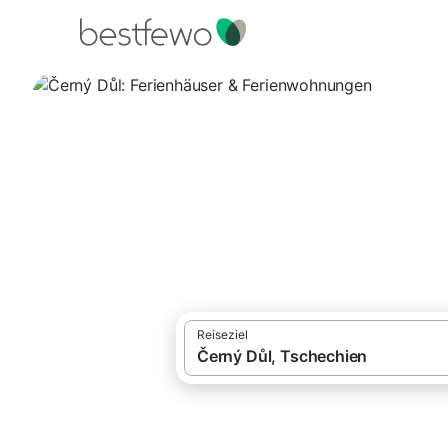
·
Ferienhäuser und Ferienwohnungen
Tsch
Černý Důl: Ferie
Vergleichen Sie 54 Unterkünfte in Černý 
Reiseziel