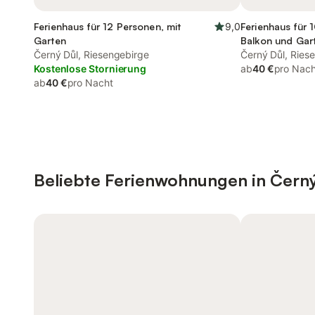
Ferienhaus für 12 Personen, mit
9,0
Ferienhaus für 
Garten
Balkon und Gar
Černý Důl, Riesengebirge
Černý Důl, Ries
Kostenlose Stornierung
ab
40 €
pro Nach
ab
40 €
pro Nacht
Beliebte Ferienwohnungen in Čern