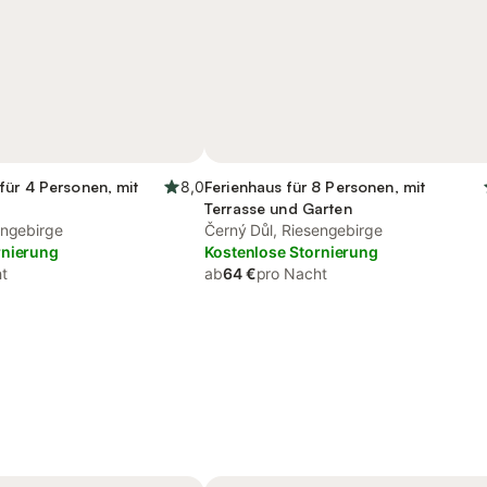
für 4 Personen, mit
8,0
Ferienhaus für 8 Personen, mit
Terrasse und Garten
engebirge
Černý Důl, Riesengebirge
rnierung
Kostenlose Stornierung
t
ab
64 €
pro Nacht