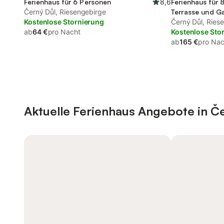
Ferienhaus für 6 Personen
8,6
Ferienhaus für 
Černý Důl, Riesengebirge
Terrasse und G
Kostenlose Stornierung
Černý Důl, Ries
ab
64 €
pro Nacht
Kostenlose Sto
ab
165 €
pro Nac
Aktuelle Ferienhaus Angebote in Č