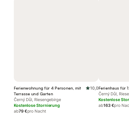
Ferienwohnung für 4 Personen, mit
10,0
Ferienhaus für 
Terrasse und Garten
Černý Důl, Ries
Černý Důl, Riesengebirge
Kostenlose Sto
Kostenlose Stornierung
ab
163 €
pro Nac
ab
79 €
pro Nacht