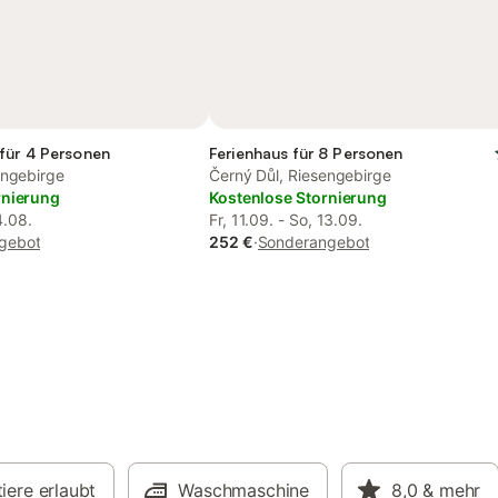
für 4 Personen
Ferienhaus für 8 Personen
engebirge
Černý Důl, Riesengebirge
rnierung
Kostenlose Stornierung
4.08.
Fr, 11.09. - So, 13.09.
gebot
252 €
·
Sonderangebot
iere erlaubt
Waschmaschine
8,0
& mehr