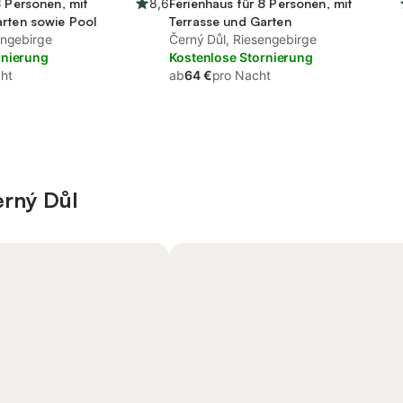
8 Personen, mit
8,6
Ferienhaus für 8 Personen, mit
arten sowie Pool
Terrasse und Garten
engebirge
Černý Důl, Riesengebirge
rnierung
Kostenlose Stornierung
ht
ab
64 €
pro Nacht
erný Důl