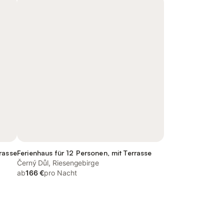
rasse
Ferienhaus für 12 Personen, mit Terrasse
Černý Důl, Riesengebirge
ab
166 €
pro Nacht