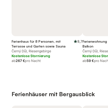
Ferienhaus für 8 Personen, mit
8,7
Ferienwohnung 
Terrasse und Garten sowie Sauna
Balkon
Černý Důl, Riesengebirge
Černý Důl, Ries
Kostenlose Stornierung
Kostenlose Sto
ab
267 €
pro Nacht
ab
59 €
pro Nach
Ferienhäuser mit Bergausblick