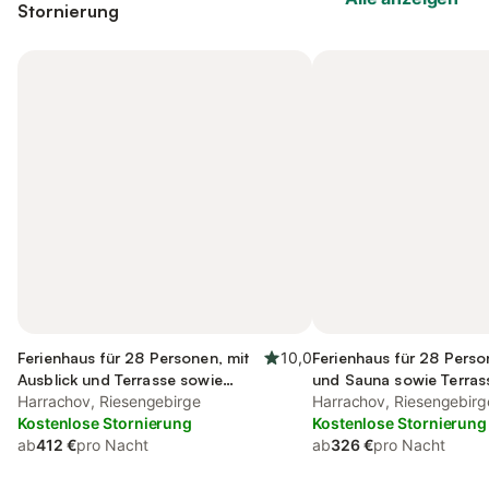
Stornierung
Ferienhaus für 28 Personen, mit
10,0
Ferienhaus für 28 Perso
Ausblick und Terrasse sowie
und Sauna sowie Terras
Garten
Harrachov, Riesengebirge
Harrachov, Riesengebirg
Kostenlose Stornierung
Kostenlose Stornierung
ab
412 €
pro Nacht
ab
326 €
pro Nacht