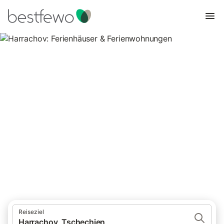
Harrachov: Ferienhäuser &
Ferienwohnungen
Vergleichen Sie 57 Unterkünfte in Harrachov und buchen Sie
zum besten Preis!
Reiseziel
Harrachov, Tschechien