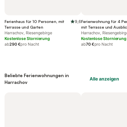
Ferienhaus für 10 Personen, mit
9,6
Ferienwohnung für 4 Pe
Terrasse und Garten
mit Terrasse und Ausbli
Harrachov, Riesengebirge
Garten
Harrachov, Riesengebirg
Kostenlose Stornierung
Kostenlose Stornierung
ab
290 €
pro Nacht
ab
70 €
pro Nacht
Beliebte Ferienwohnungen in
Alle anzeigen
Harrachov