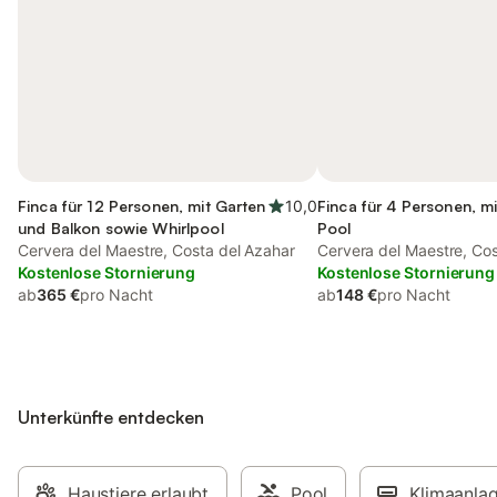
Finca für 12 Personen, mit Garten
10,0
Finca für 4 Personen, m
und Balkon sowie Whirlpool
Pool
Cervera del Maestre, Costa del Azahar
Cervera del Maestre, Co
Kostenlose Stornierung
Kostenlose Stornierung
ab
365 €
pro Nacht
ab
148 €
pro Nacht
Unterkünfte entdecken
Haustiere erlaubt
Pool
Klimaanla