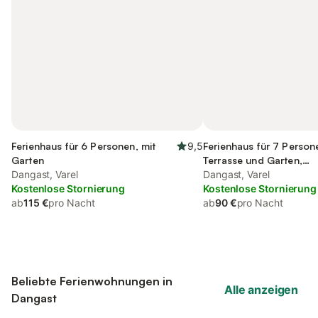
Ferienhaus für 6 Personen, mit
9,5
Ferienhaus für 7 Person
Garten
Terrasse und Garten,
Dangast, Varel
kinderfreundlich
Dangast, Varel
Kostenlose Stornierung
Kostenlose Stornierung
ab
115 €
pro Nacht
ab
90 €
pro Nacht
Beliebte Ferienwohnungen in
Alle anzeigen
Dangast