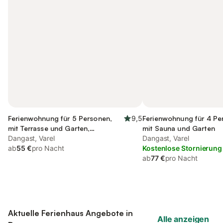
Ferienwohnung für 5 Personen,
9,5
Ferienwohnung für 4 Pe
mit Terrasse und Garten,
mit Sauna und Garten
kinderfreundlich
Dangast, Varel
Dangast, Varel
ab
55 €
pro Nacht
Kostenlose Stornierung
ab
77 €
pro Nacht
Aktuelle Ferienhaus Angebote in
Alle anzeigen