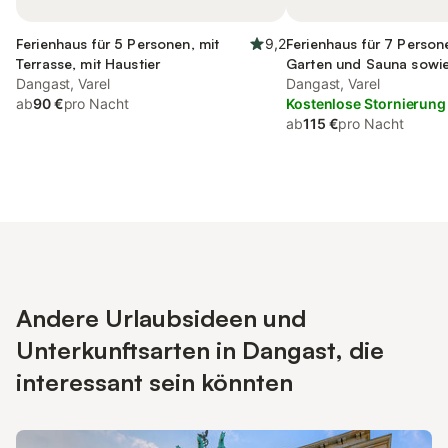
Ferienhaus für 5 Personen, mit
9,2
Ferienhaus für 7 Person
Terrasse, mit Haustier
Garten und Sauna sowie
Dangast, Varel
kinderfreundlich
Dangast, Varel
ab
90 €
pro Nacht
Kostenlose Stornierung
ab
115 €
pro Nacht
Andere Urlaubsideen und
Unterkunftsarten in Dangast, die
interessant sein könnten