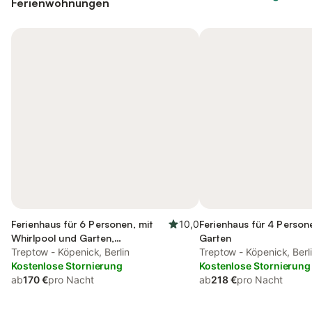
Ferienwohnungen
Ferienhaus für 6 Personen, mit
10,0
Ferienhaus für 4 Person
Whirlpool und Garten,
Garten
kinderfreundlich
Treptow - Köpenick, Berlin
Treptow - Köpenick, Berl
Kostenlose Stornierung
Kostenlose Stornierung
ab
170 €
pro Nacht
ab
218 €
pro Nacht