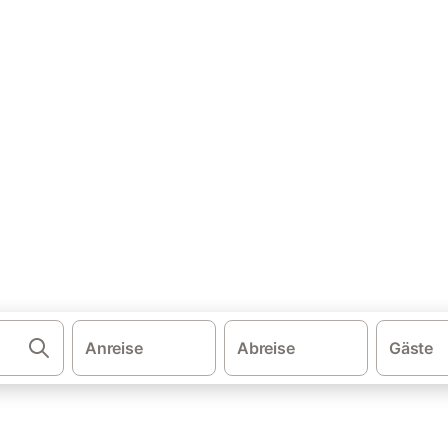
·
·
·
·
schland
Ostsee
Ostsee Schleswig-Holstein
Ostholstein
Rettin
user & Ferienwohnungen
und buchen Sie zum besten Preis!
Anreise
Abreise
Gäste