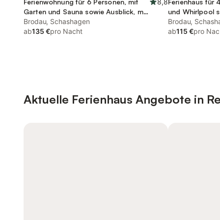
Ferienwohnung für 6 Personen, mit
8,8
Ferienhaus für 
Garten und Sauna sowie Ausblick, mit
und Whirlpool 
Haustier
Brodau, Schashagen
Brodau, Schash
ab
135 €
pro Nacht
ab
115 €
pro Nac
Aktuelle Ferienhaus Angebote in Re