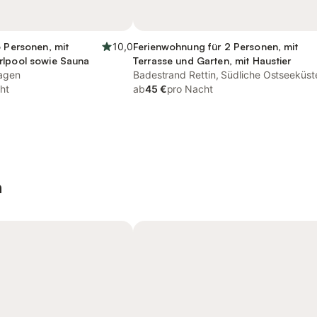
6 Personen, mit
10,0
Ferienwohnung für 2 Personen, mit
rlpool sowie Sauna
Terrasse und Garten, mit Haustier
agen
Badestrand Rettin, Südliche Ostseeküst
ht
ab
45 €
pro Nacht
n