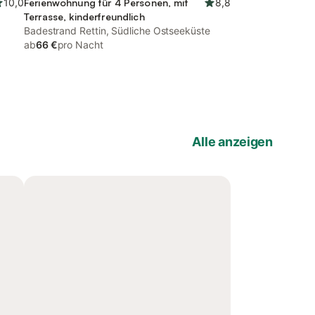
10,0
Ferienwohnung für 4 Personen, mit
8,8
Terrasse, kinderfreundlich
Badestrand Rettin, Südliche Ostseeküste
ab
66 €
pro Nacht
Alle anzeigen