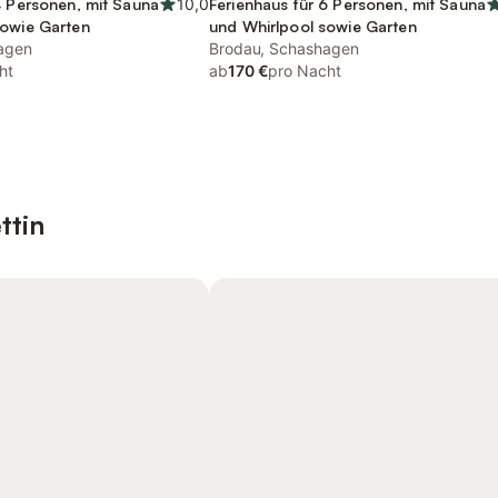
4 Personen, mit Sauna
10,0
Ferienhaus für 6 Personen, mit Sauna
sowie Garten
und Whirlpool sowie Garten
agen
Brodau, Schashagen
ht
ab
170 €
pro Nacht
ttin