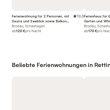
Ferienwohnung für 2 Personen, mit
10,0
Ferienhaus für 
Sauna und Seeblick sowie Balkon
Garten und Whi
und Ausblick
Brodau, Schashagen
Brodau, Schash
ab
120 €
pro Nacht
ab
170 €
pro Nac
Beliebte Ferienwohnungen in Retti