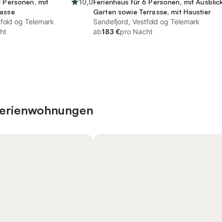
8 Personen, mit
10,0
Ferienhaus für 6 Personen, mit Ausblic
rasse
Garten sowie Terrasse, mit Haustier
tfold og Telemark
Sandefjord, Vestfold og Telemark
ht
ab
183 €
pro Nacht
 Ferienwohnungen