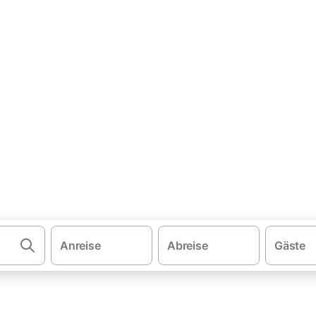
·
wegen
Sandefjord
user & Ferienwohnungen
jord und buchen Sie zum besten Preis!
Anreise
Abreise
Gäste