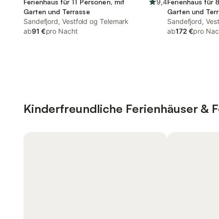
Ferienhaus für 11 Personen, mit
9,4
Ferienhaus für 
Garten und Terrasse
Garten und Ter
Sandefjord, Vestfold og Telemark
Sandefjord, Ves
ab
91 €
pro Nacht
ab
172 €
pro Nac
Kinderfreundliche Ferienhäuser &