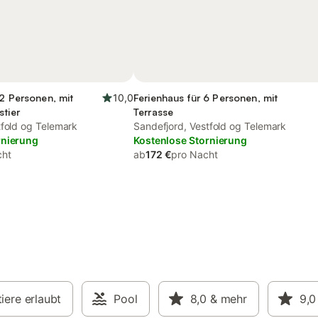
12 Personen, mit
10,0
Ferienhaus für 6 Personen, mit
stier
Terrasse
tfold og Telemark
Sandefjord, Vestfold og Telemark
rnierung
Kostenlose Stornierung
cht
ab
172 €
pro Nacht
iere erlaubt
Pool
8,0
& mehr
9,0