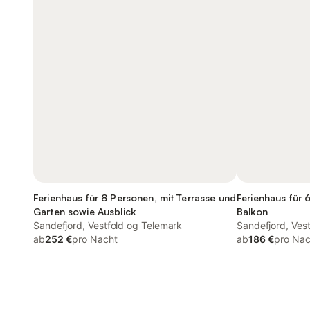
Ferienhaus für 8 Personen, mit Terrasse und
Ferienhaus für 
Garten sowie Ausblick
Balkon
Sandefjord, Vestfold og Telemark
Sandefjord, Ves
ab
252 €
pro Nacht
ab
186 €
pro Nac