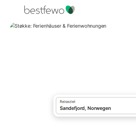
·
Ferienhäuser und Ferienwohnungen
Nor
Støkke: Ferienhä
Vergleichen Sie 18 Unterkünfte in Sandef
Reiseziel