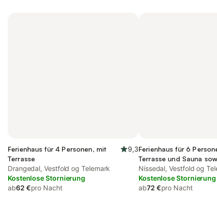
Ferienhaus für 4 Personen, mit
9,3
Ferienhaus für 6 Person
Terrasse
Terrasse und Sauna sow
Drangedal, Vestfold og Telemark
Seeblick, mit Haustier
Nissedal, Vestfold og Te
Kostenlose Stornierung
Kostenlose Stornierung
ab
62 €
pro Nacht
ab
72 €
pro Nacht