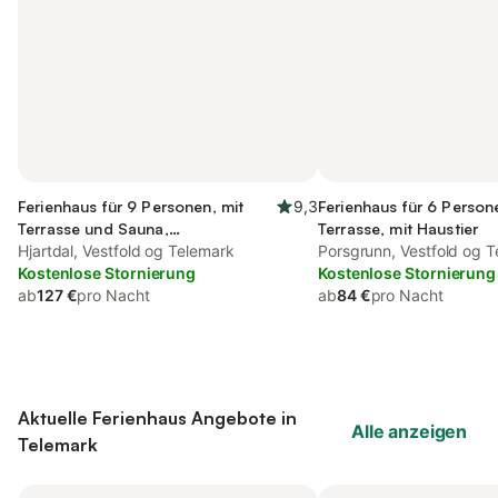
Ferienhaus für 9 Personen, mit
9,3
Ferienhaus für 6 Person
Terrasse und Sauna,
Terrasse, mit Haustier
kinderfreundlich
Hjartdal, Vestfold og Telemark
Porsgrunn, Vestfold og 
Kostenlose Stornierung
Kostenlose Stornierung
ab
127 €
pro Nacht
ab
84 €
pro Nacht
Aktuelle Ferienhaus Angebote in
Alle anzeigen
Telemark