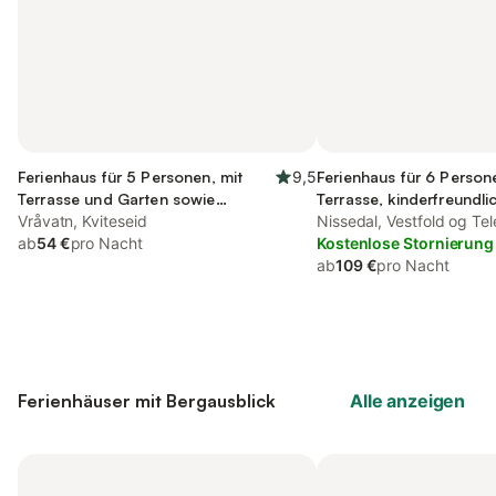
Ferienhaus für 5 Personen, mit
9,5
Ferienhaus für 6 Person
Terrasse und Garten sowie
Terrasse, kinderfreundli
Seeblick und Sauna
Vråvatn, Kviteseid
Nissedal, Vestfold og Te
ab
54 €
pro Nacht
Kostenlose Stornierung
ab
109 €
pro Nacht
Ferienhäuser mit Bergausblick
Alle anzeigen