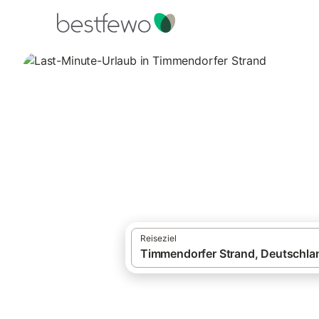
·
Ferienhäuser und Ferienwohnungen
Deut
Last-Minute-Urla
2.171 Unterkünfte für Last-Minute-Urlaub
Reiseziel