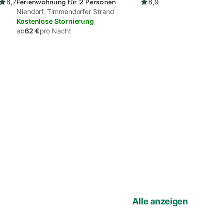
8,7
Ferienwohnung für 2 Personen
8,9
Niendorf, Timmendorfer Strand
Kostenlose Stornierung
ab
62 €
pro Nacht
Alle anzeigen