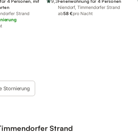
für 4 Personen, mit
9,3
Ferienwohnung für 4 Personen
arten
Niendorf, Timmendorfer Strand
ndorfer Strand
ab
58 €
pro Nacht
rnierung
t
e Stornierung
 Timmendorfer Strand