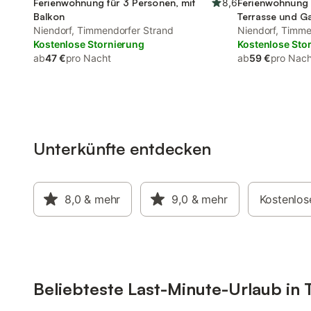
Ferienwohnung für 3 Personen, mit
8,6
Ferienwohnung 
Balkon
Terrasse und G
Niendorf, Timmendorfer Strand
Niendorf, Timme
Kostenlose Stornierung
Kostenlose Sto
ab
47 €
pro Nacht
ab
59 €
pro Nach
Unterkünfte entdecken
8,0
& mehr
9,0
& mehr
Kostenlos
Beliebteste Last-Minute-Urlaub in