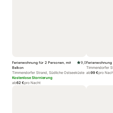
Ferienwohnung für 2 Personen, mit
9,0
Ferienwohnung 
Balkon
Timmendorfer St
Timmendorfer Strand, Südliche Ostseeküste
ab
99 €
pro Nach
Kostenlose Stornierung
ab
62 €
pro Nacht