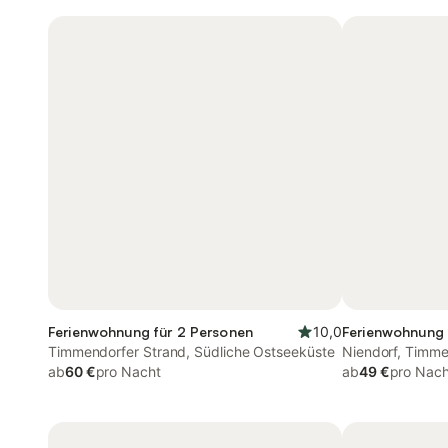
Ferienwohnung für 2 Personen
10,0
Ferienwohnung 
Timmendorfer Strand, Südliche Ostseeküste
Niendorf, Timme
ab
60 €
pro Nacht
ab
49 €
pro Nach