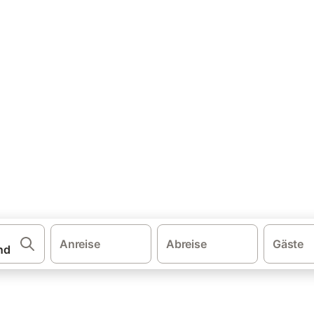
·
·
·
·
schland
Ostsee
Ostsee Schleswig-Holstein
Ostholstein
Last-Mi
ub in Timmendorfer Strand
. Vergleichen und buchen Sie zum besten Preis!
Anreise
Abreise
Gäste