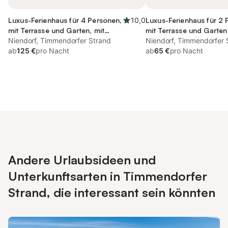
Luxus-Ferienhaus für 4 Personen,
10,0
Luxus-Ferienhaus für 2 
mit Terrasse und Garten, mit
mit Terrasse und Garten
Haustier
Niendorf, Timmendorfer Strand
Sauna
Niendorf, Timmendorfer 
ab
125 €
pro Nacht
ab
65 €
pro Nacht
Andere Urlaubsideen und
Unterkunftsarten in Timmendorfer
Strand, die interessant sein könnten