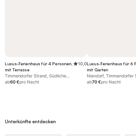
Luxus-Ferienhaus für 4 Personen,
10,0
Luxus-Ferienhaus für 6 
mit Terrasse
mit Garten
Timmendorfer Strand, Südliche
Niendorf, Timmendorfer 
Ostseeküste
ab
60 €
pro Nacht
ab
70 €
pro Nacht
Unterkünfte entdecken