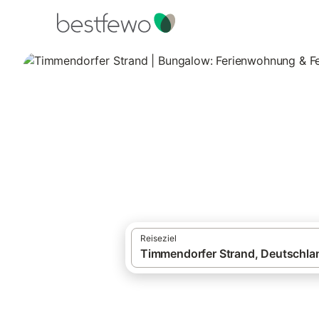
·
Ferienhäuser und Ferienwohnungen
Deut
Timmendorfer Str
34 Unterkünfte für Bungalows. Vergleiche
Reiseziel