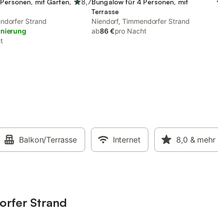
Personen, mit Garten,
8,7
Bungalow für 4 Personen, mit
Terrasse
ndorfer Strand
Niendorf, Timmendorfer Strand
rnierung
ab
86 €
pro Nacht
t
Balkon/Terrasse
Internet
8,0
& mehr
orfer Strand