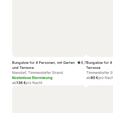
Bungalow für 4 Personen, mit Garten
8,7
Bungalow für 4
und Terrasse
Terrasse
Niendorf, Timmendorfer Strand
Timmendorfer St
Kostenlose Stornierung
ab
80 €
pro Nach
ab
136 €
pro Nacht