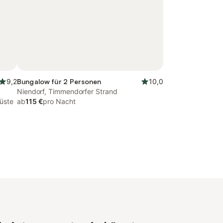
9,2
Bungalow für 2 Personen
10,0
Niendorf, Timmendorfer Strand
üste
ab
115 €
pro Nacht