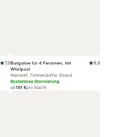
7,0
Bungalow für 4 Personen, mit
9,6
Whirlpool
Niendorf, Timmendorfer Strand
Kostenlose Stornierung
ab
191 €
pro Nacht