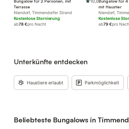
Bungalow für 2 Personen, mit
10,0
Bungalow für 4 
Terrasse
mit Haustier
Niendorf, Timmendorfer Strand
Niendorf, Timme
Kostenlose Stornierung
Kostenlose Sto
ab
78 €
pro Nacht
ab
79 €
pro Nach
Unterkünfte entdecken
Haustiere erlaubt
Parkmöglichkeit
Beliebteste Bungalows in Timmend