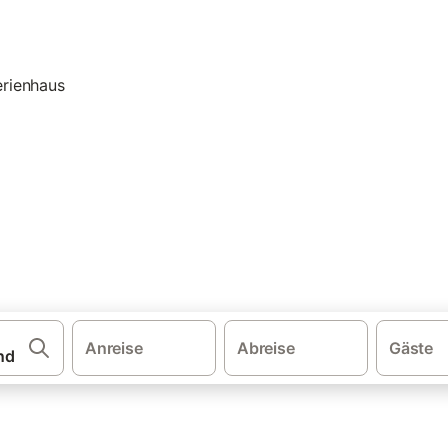
·
·
·
·
schland
Ostsee
Ostsee Schleswig-Holstein
Ostholstein
Bungalo
and | Bungalow: Ferienwohnu
n und buchen Sie zum besten Preis!
Anreise
Abreise
Gäste