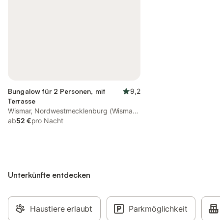
Bungalow für 2 Personen, mit
9,2
Terrasse
Wismar, Nordwestmecklenburg (Wismar
und Umgebung)
ab
52 €
pro Nacht
Unterkünfte entdecken
Haustiere erlaubt
Parkmöglichkeit