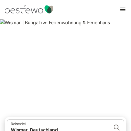
Wismar | Bungalow:
Ferienwohnung & Ferienhaus
2 Unterkünfte für Bungalows. Vergleichen und buchen Sie zum
besten Preis!
Reiseziel
Wismar, Deutschland