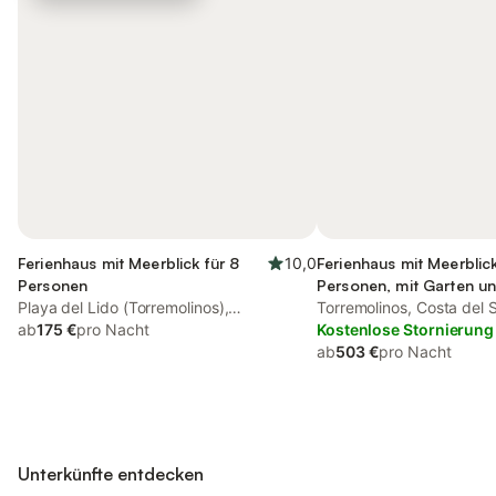
Ferienhaus mit Meerblick für 8
10,0
Ferienhaus mit Meerblick
Personen
Personen, mit Garten u
Playa del Lido (Torremolinos),
Whirlpool, kinderfreundl
Torremolinos, Costa del S
Torremolinos
ab
175 €
pro Nacht
Kostenlose Stornierung
ab
503 €
pro Nacht
Unterkünfte entdecken