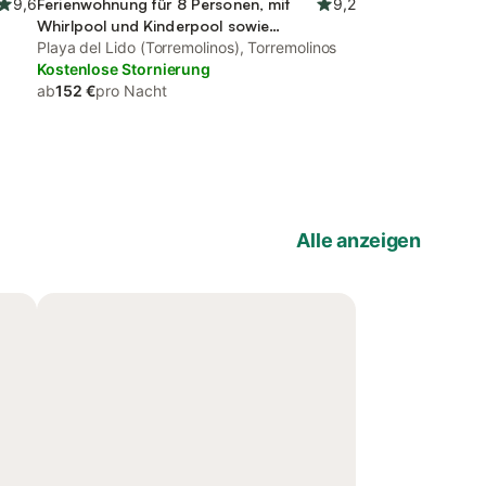
9,6
Ferienwohnung für 8 Personen, mit
9,2
Whirlpool und Kinderpool sowie
Garten, mit Haustier
Playa del Lido (Torremolinos), Torremolinos
Kostenlose Stornierung
ab
152 €
pro Nacht
Alle anzeigen