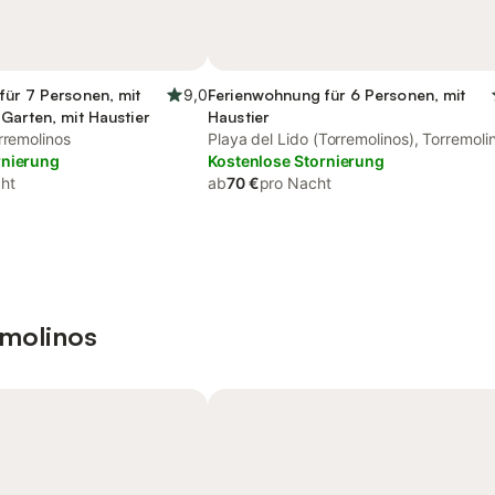
für 7 Personen, mit
9,0
Ferienwohnung für 6 Personen, mit
Garten, mit Haustier
Haustier
rremolinos
Playa del Lido (Torremolinos), Torremoli
rnierung
Kostenlose Stornierung
ht
ab
70 €
pro Nacht
emolinos