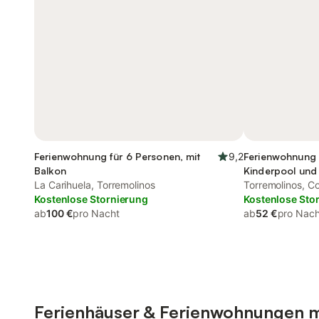
Ferienwohnung für 6 Personen, mit
9,2
Ferienwohnung 
Balkon
Kinderpool und
La Carihuela, Torremolinos
Torremolinos, Co
Kostenlose Stornierung
Kostenlose Sto
ab
100 €
pro Nacht
ab
52 €
pro Nach
Ferienhäuser & Ferienwohnungen m