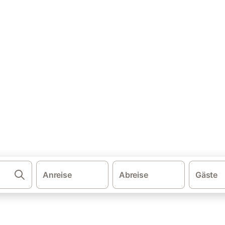
·
·
·
ien
Andalusien
Costa del Sol
Torremolinos
rienhäuser & Ferienwohnunge
molinos und buchen Sie zum besten Preis!
Anreise
Abreise
Gäste