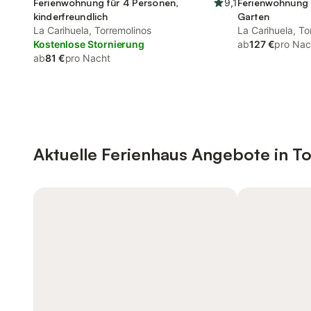
Ferienwohnung für 4 Personen,
9,1
Ferienwohnung 
kinderfreundlich
Garten
La Carihuela, Torremolinos
La Carihuela, To
Kostenlose Stornierung
ab
127 €
pro Nac
ab
81 €
pro Nacht
Aktuelle Ferienhaus Angebote in T