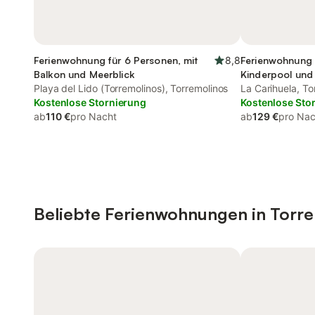
Ferienwohnung für 6 Personen, mit
8,8
Ferienwohnung 
Balkon und Meerblick
Kinderpool und 
Playa del Lido (Torremolinos), Torremolinos
La Carihuela, To
Kostenlose Stornierung
Kostenlose Sto
ab
110 €
pro Nacht
ab
129 €
pro Nac
Beliebte Ferienwohnungen in Torr