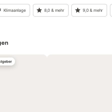
Klimaanlage
8,0
& mehr
9,0
& mehr
gen
stgeber