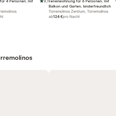
für 4 Personen, mit
9,1
Ferienwohnung für 6 Personen, mit
Balkon und Garten, kinderfreundlich
rremolinos
Torremolinos Zentrum, Torremolinos
ht
ab
124 €
pro Nacht
orremolinos