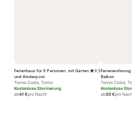
Ferienhaus für 5 Personen, mit Garten
9,5
Ferienwohnung 
und Kinderpool
Balkon
Torrox Costa, Torrox
Torrox Costa, To
Kostenlose Stornierung
Kostenlose Sto
ab
41 €
pro Nacht
ab
50 €
pro Nach