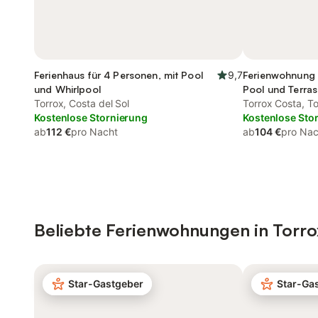
Ferienhaus für 4 Personen, mit Pool
9,7
Ferienwohnung 
und Whirlpool
Pool und Terras
Torrox, Costa del Sol
Haustier
Torrox Costa, To
Kostenlose Stornierung
Kostenlose Sto
ab
112 €
pro Nacht
ab
104 €
pro Nac
Beliebte Ferienwohnungen in Torro
Star-Gastgeber
Star-Ga