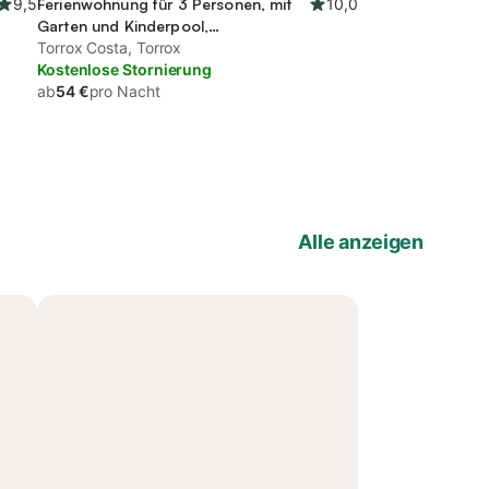
9,5
Ferienwohnung für 3 Personen, mit
10,0
Garten und Kinderpool,
kinderfreundlich
Torrox Costa, Torrox
Kostenlose Stornierung
ab
54 €
pro Nacht
Alle anzeigen