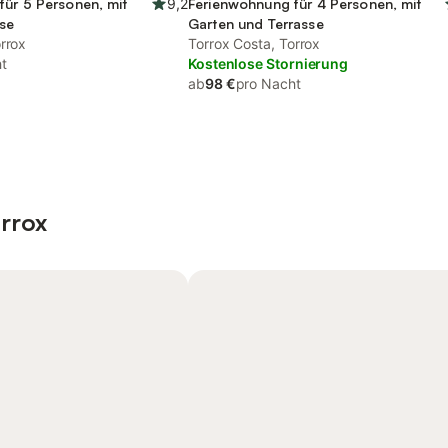
für 5 Personen, mit
9,2
Ferienwohnung für 4 Personen, mit
sse
Garten und Terrasse
rrox
Torrox Costa, Torrox
t
Kostenlose Stornierung
ab
98 €
pro Nacht
rrox