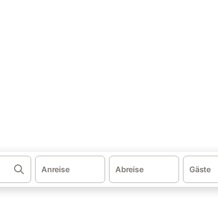
·
·
·
ien
Andalusien
Costa del Sol
Torrox
user & Ferienwohnungen
x und buchen Sie zum besten Preis!
Anreise
Abreise
Gäste