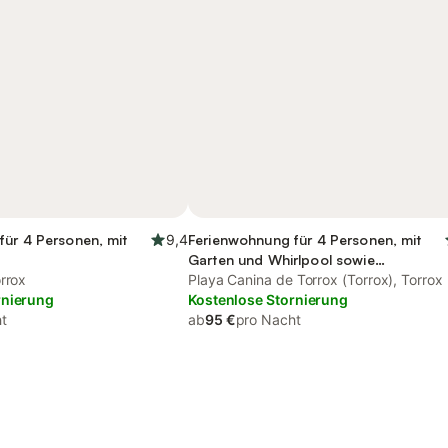
für 4 Personen, mit
9,4
Ferienwohnung für 4 Personen, mit
Garten und Whirlpool sowie
rrox
Kinderpool
Playa Canina de Torrox (Torrox), Torrox
rnierung
Kostenlose Stornierung
t
ab
95 €
pro Nacht