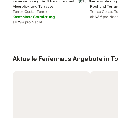
Ferienwohnung für 4 Personen, mit
10,0
Ferienwohnung 
Meerblick und Terrasse
Pool und Terra
Torrox Costa, Torrox
Torrox Costa, To
Kostenlose Stornierung
ab
63 €
pro Nach
ab
79 €
pro Nacht
Aktuelle Ferienhaus Angebote in To