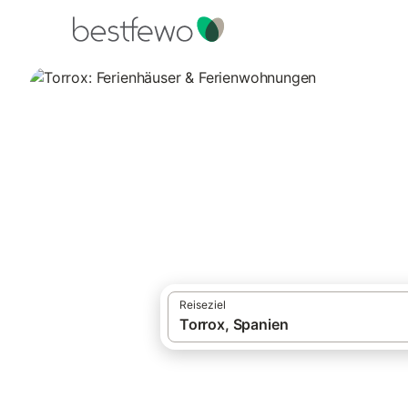
·
Ferienhäuser und Ferienwohnungen
Span
Torrox: Ferienhä
Vergleichen Sie 839 Unterkünfte in Torro
Reiseziel