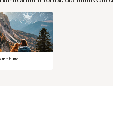
unftsarten in Torrox, die interessant 
b mit Hund