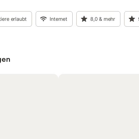
iere erlaubt
Internet
8,0
& mehr
gen