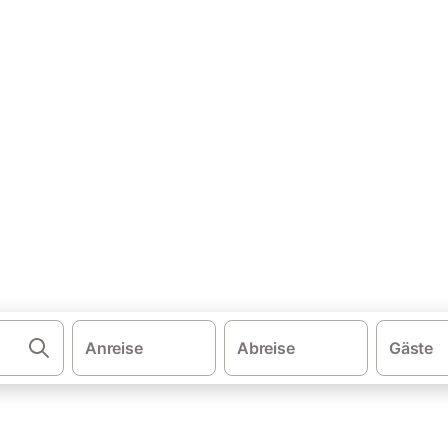
·
·
·
schland
Mecklenburg-Vorpommern
Ostseeinseln
Vorpommern-R
ser & Ferienwohnungen
nd buchen Sie zum besten Preis!
Anreise
Abreise
Gäste