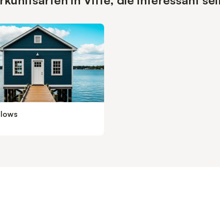
unftsarten in Vitte, die interessant se
lows