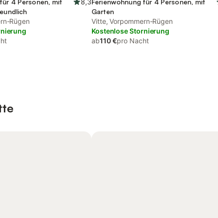
für 4 Personen, mit
8,3
Ferienwohnung für 4 Personen, mit
reundlich
Garten
ern-Rügen
Vitte, Vorpommern-Rügen
rnierung
Kostenlose Stornierung
ht
ab
110 €
pro Nacht
tte