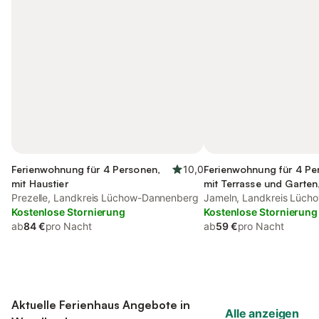
Ferienwohnung für 4 Personen,
10,0
Ferienwohnung für 4 Pe
mit Haustier
mit Terrasse und Garten,
Prezelle, Landkreis Lüchow-Dannenberg
Haustier
Jameln, Landkreis Lüc
Kostenlose Stornierung
Kostenlose Stornierung
ab
84 €
pro Nacht
ab
59 €
pro Nacht
Aktuelle Ferienhaus Angebote in
Alle anzeigen