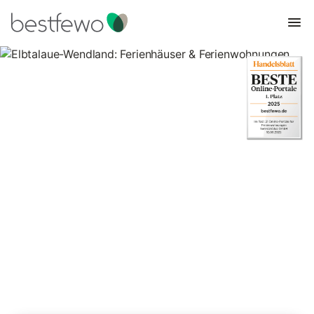
Elbtalaue-Wendland:
Ferienhäuser &
Ferienwohnungen
Vergleichen Sie 149 Unterkünfte in Wendland und buchen Sie
zum besten Preis!