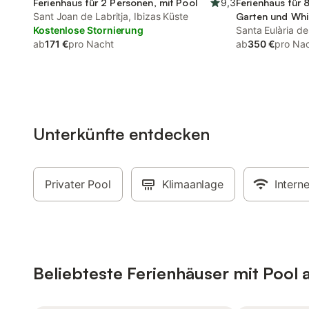
Ferienhaus für 2 Personen, mit Pool
9,3
Ferienhaus für 
Sant Joan de Labritja, Ibizas Küste
Garten und Whir
Kostenlose Stornierung
Santa Eulària de
ab
171 €
pro Nacht
ab
350 €
pro Na
Unterkünfte entdecken
Privater Pool
Klimaanlage
Interne
Beliebteste Ferienhäuser mit Pool a