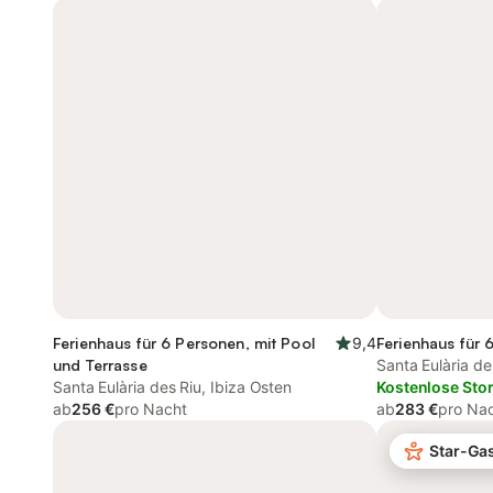
Ferienhaus für 6 Personen, mit Pool
9,4
Ferienhaus für 
und Terrasse
Santa Eulària de
Santa Eulària des Riu, Ibiza Osten
Kostenlose Sto
ab
256 €
pro Nacht
ab
283 €
pro Na
Star-Ga