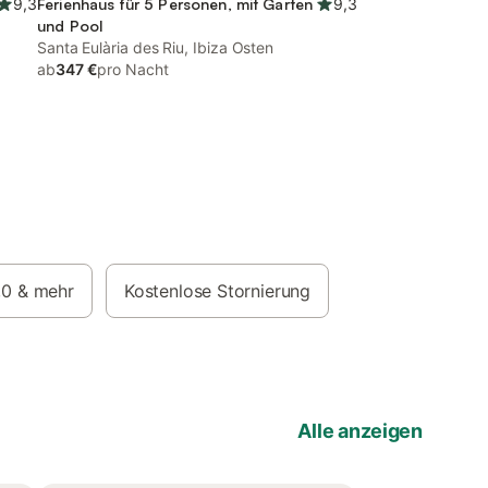
9,3
Ferienhaus für 5 Personen, mit Garten
9,3
und Pool
Santa Eulària des Riu, Ibiza Osten
ab
347 €
pro Nacht
,0
& mehr
Kostenlose Stornierung
Alle anzeigen