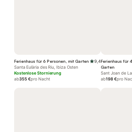
Ferienhaus für 6 Personen, mit Garten
9,4
Ferienhaus für 
Santa Eulària des Riu, Ibiza Osten
Garten
Kostenlose Stornierung
Sant Joan de Lab
ab
355 €
pro Nacht
ab
198 €
pro Nac