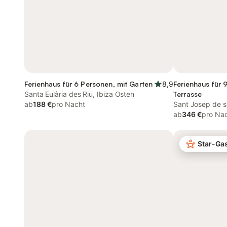
Ferienhaus für 6 Personen, mit Garten
8,9
Ferienhaus für 
Santa Eulària des Riu, Ibiza Osten
Terrasse
ab
188 €
pro Nacht
Sant Josep de s
ab
346 €
pro Na
Star-Ga