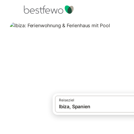
·
Ferienhäuser und Ferienwohnungen
Span
Ibiza: Ferienwohn
960 Unterkünfte für Ferienhäuser mit Poo
Reiseziel