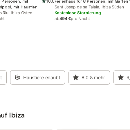
8 Personen, mit
10,0
Ferienhaus für 8 Personen, mit Garten
lpool, mit Haustier
Sant Josep de sa Talaia, Ibiza Süden
s Riu, Ibiza Osten
Kostenlose Stornierung
cht
ab
494 €
pro Nacht
t
Haustiere erlaubt
8,0
& mehr
9
uf Ibiza