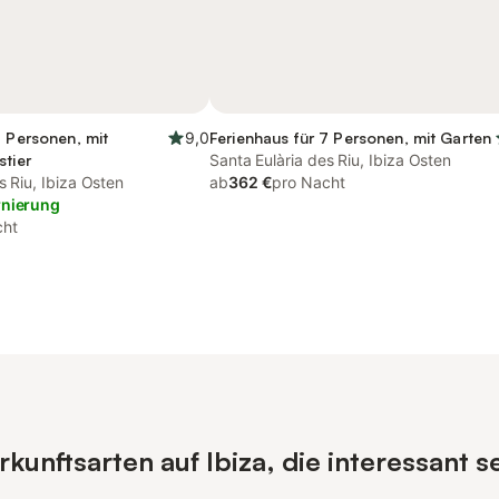
5 Personen, mit
9,0
Ferienhaus für 7 Personen, mit Garten
stier
Santa Eulària des Riu, Ibiza Osten
s Riu, Ibiza Osten
ab
362 €
pro Nacht
rnierung
cht
unftsarten auf Ibiza, die interessant s