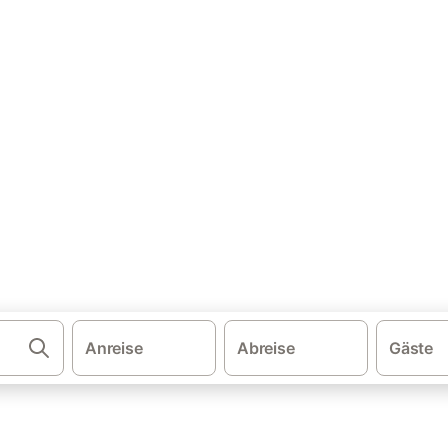
·
·
ien
Sonnenfinsternis 2026
Ferienhäuser mit Pool auf Ibiza
ung & Ferienhaus mit Pool
l. Vergleichen und buchen Sie zum besten Preis!
Anreise
Abreise
Gäste