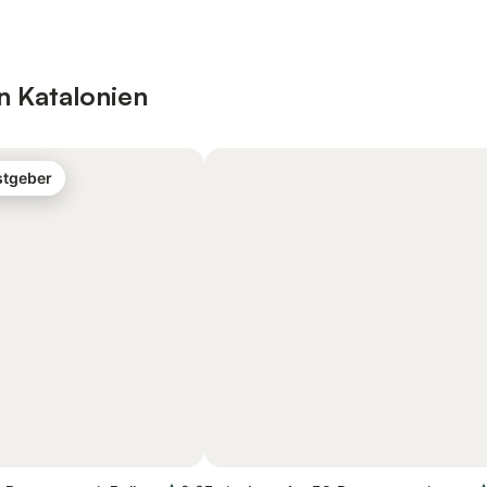
n Katalonien
stgeber