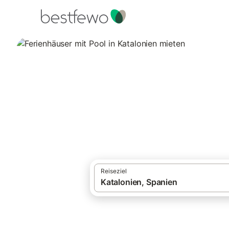
·
Ferienhäuser und Ferienwohnungen
Span
Ferienhäuser mit 
7.533 Unterkünfte für Ferienhäuser mit Po
Reiseziel