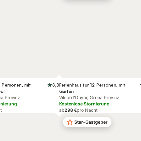
6 Personen, mit
8,8
Ferienhaus für 12 Personen, mit
ool
Garten
ona Provinz
Vilobí d'Onyar, Girona Provinz
rnierung
Kostenlose Stornierung
t
ab
298 €
pro Nacht
Star-Gastgeber