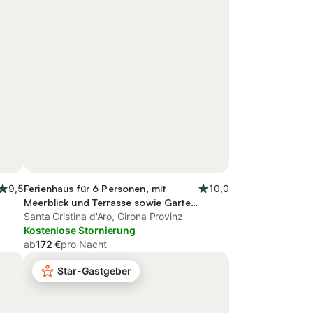
9,5
Ferienhaus für 6 Personen, mit
10,0
Meerblick und Terrasse sowie Garten
und Pool
Santa Cristina d'Aro, Girona Provinz
Kostenlose Stornierung
ab
172 €
pro Nacht
Star-Gastgeber