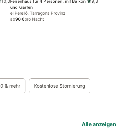
10,0
Ferienhaus für 4 Personen, mit Balkon
9,3
und Garten
el Perelló, Tarragona Provinz
ab
90 €
pro Nacht
,0
& mehr
Kostenlose Stornierung
Alle anzeigen