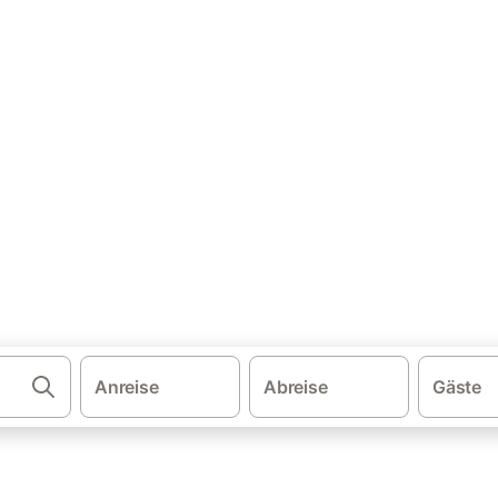
·
·
·
ien
Nordspanien
Sonnenfinsternis 2026
Ferienhäuser mit Pool Ka
Pool in Katalonien mieten
ol. Vergleichen und buchen Sie zum besten Preis!
Anreise
Abreise
Gäste