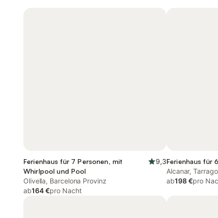
Ferienhaus für 7 Personen, mit
9,3
Ferienhaus für 
Whirlpool und Pool
Alcanar, Tarrag
Olivella, Barcelona Provinz
ab
198 €
pro Nac
ab
164 €
pro Nacht