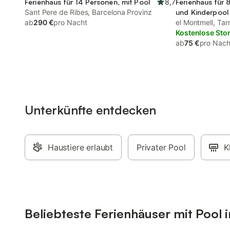
Ferienhaus für 14 Personen, mit Pool
8,7
Ferienhaus für 
Sant Pere de Ribes, Barcelona Provinz
und Kinderpool
ab
290 €
pro Nacht
el Montmell, Ta
Kostenlose Sto
ab
75 €
pro Nach
Unterkünfte entdecken
Haustiere erlaubt
Privater Pool
K
Beliebteste Ferienhäuser mit Pool i