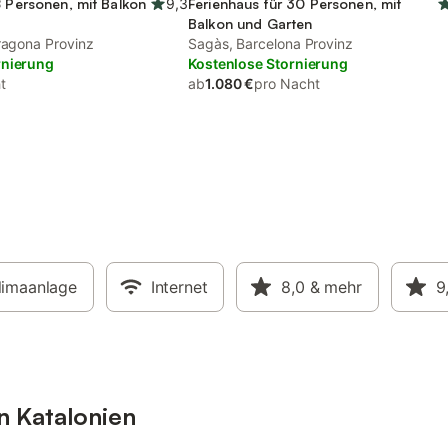
8 Personen, mit Balkon
9,3
Ferienhaus für 30 Personen, mit
Balkon und Garten
rragona Provinz
Sagàs, Barcelona Provinz
rnierung
Kostenlose Stornierung
t
ab
1.080 €
pro Nacht
limaanlage
Internet
8,0
& mehr
9
n Katalonien