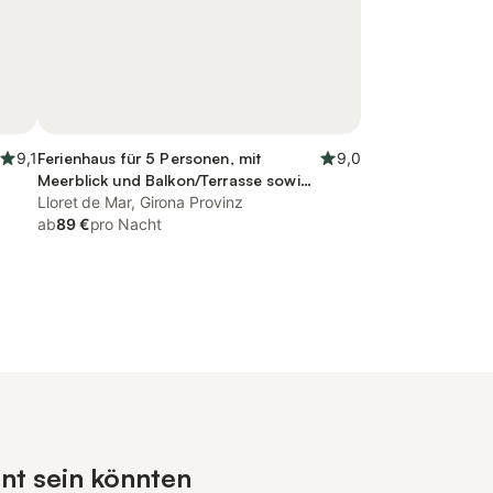
9,1
Ferienhaus für 5 Personen, mit
9,0
Meerblick und Balkon/Terrasse sowie
Pool
Lloret de Mar, Girona Provinz
ab
89 €
pro Nacht
ant sein könnten