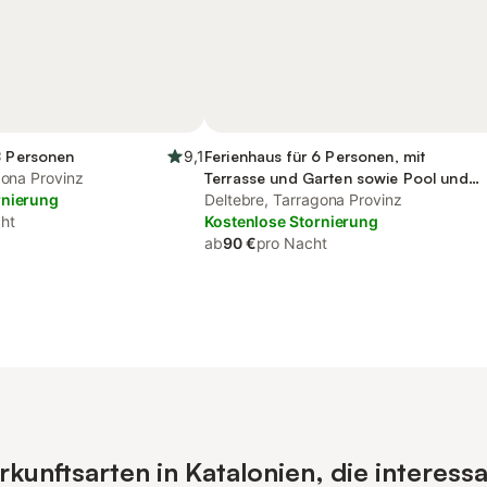
8 Personen
9,1
Ferienhaus für 6 Personen, mit
gona Provinz
Terrasse und Garten sowie Pool und
rnierung
Ausblick
Deltebre, Tarragona Provinz
ht
Kostenlose Stornierung
ab
90 €
pro Nacht
unftsarten in Katalonien, die interess